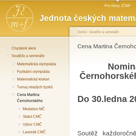
Hlavní menu
Př
Pro členy JČMF
hl
Jednota českých matema
o
Domů
›
Soutěže a semináře
Jste zde
Cena Martina Černoh
Chystané akce
Soutěže a semináře
Nomina
Matematická olympiáda
Fyzikální olympiáda
Černohorskéh
Matematický klokan
Turnaj mladých fyziků
Cena Martina
Do 30.ledna 2
Černohorského
Medailon MČ
Statut CMČ
Výbor CMČ
Soutěž každoročn
Laureáti CMČ