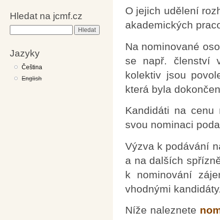
O jejich udělení ro
Hledat na jcmf.cz
akademických pracov
Hledat
Na nominované osob
Jazyky
se např. členství
Čeština
kolektiv jsou povol
English
která byla dokončen
Kandidáti na cenu
svou nominaci poda
Výzva k podávání n
a na dalších spřízn
k nominování záje
vhodnými kandidáty
Níže naleznete
nom