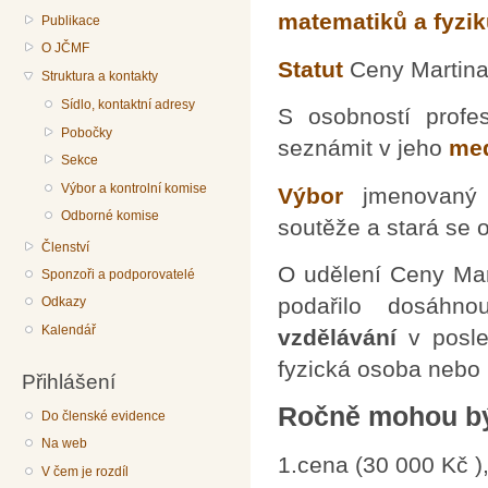
matematiků a fyzik
Publikace
O JČMF
Statut
Ceny Martina
Struktura a kontakty
Sídlo, kontaktní adresy
S osobností profe
Pobočky
seznámit v jeho
med
Sekce
Výbor a kontrolní komise
Výbor
jmenovaný 
Odborné komise
soutěže a stará se o
Členství
O udělení Ceny Mar
Sponzoři a podporovatelé
podařilo dosáhn
Odkazy
Kalendář
vzdělávání
v posl
fyzická osoba nebo k
Přihlášení
Ročně mohou být
Do členské evidence
Na web
1.cena (30 000 Kč )
V čem je rozdíl