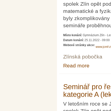
spolek Zlín opět pod
matematické a fyzik
byly zkomplikovány
semináře proběhnou
Místo konání:
Gymnázium Zlín - Les
Datum konání:
25.11.2022 - 09:00
Webové stránky akce:
www.jcmf-zl
Zlínská pobočka
Read more
about Seminář p
Seminář pro ře
kategorie A (l
V letošním roce se 
spolek Zlín opět pod