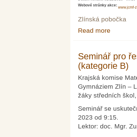
Webové stránky akce:
www.jcmf-zl
Zlínská pobočka
Read more
about Seminář p
Seminář pro ře
(kategorie B)
Krajská komise Mat
Gymnáziem Zlín – Le
žáky středních škol
Seminář se uskutečn
2023 od 9:15.
Lektor: doc. Mgr. Z