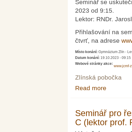
Seminář se uskutečn
2023 od 9:15.
Lektor: RNDr. Jaros
Přihlašování na sem
čtvrť, na adrese
www
Místo konání:
Gymnázium Zlín - Les
Datum konání:
19.10.2023 - 09:15
Webové stránky akce:
www.jcmf-zl
Zlínská pobočka
Read more
about Seminář p
Seminář pro řeš
C (lektor prof.