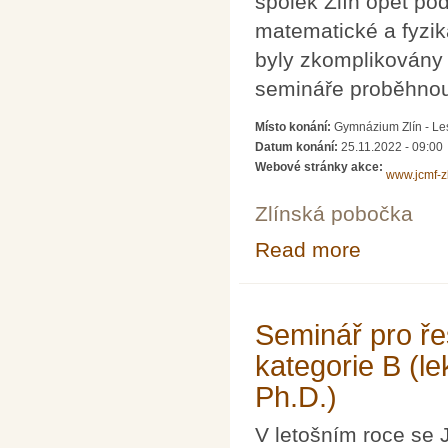
spolek Zlín opět pod
matematické a fyzik
byly zkomplikovány
semináře proběhnou
Místo konání:
Gymnázium Zlín - Les
Datum konání:
25.11.2022 - 09:00
Webové stránky akce:
www.jcmf-zl
Zlínská pobočka
Read more
about Seminář p
Seminář pro ře
kategorie B (l
Ph.D.)
V letošním roce se 