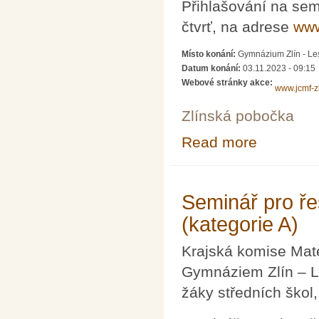
Přihlašování na sem
čtvrť, na adrese
www
Místo konání:
Gymnázium Zlín - Les
Datum konání:
03.11.2023 - 09:15
Webové stránky akce:
www.jcmf-zl
Zlínská pobočka
Read more
about Seminář p
Seminář pro ře
(kategorie A)
Krajská komise Mat
Gymnáziem Zlín – Le
žáky středních škol