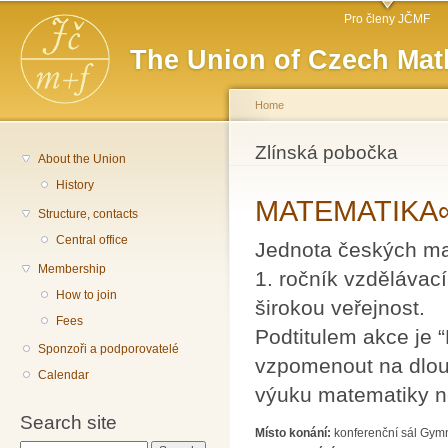
Main menu
Sk
Pro členy JČMF
ma
The Union of Czech Mat
co
Home
You are here
Zlínská pobočka
About the Union
History
MATEMATIKA∞Z
Structure, contacts
Central office
Jednota českých mat
Membership
1. ročník vzdělávací
How to join
širokou veřejnost.
Fees
Podtitulem akce je 
Sponzoři a podporovatelé
vzpomenout na dlou
Calendar
výuku matematiky ne
Search site
Místo konání:
konferenční sál Gymn