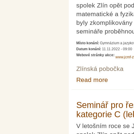
spolek Zlín opět pod
matematické a fyzik
byly zkomplikovány
semináře proběhnou
Místo konání:
Gymnázium a jazyková
Datum konání:
11.11.2022 - 09:00
Webové stránky akce:
www.jcmf-zl
Zlínská pobočka
Read more
about Seminář pr
Seminář pro ře
kategorie C (l
V letošním roce se 