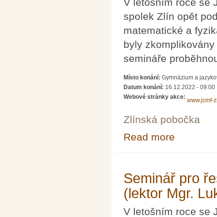
V letošním roce se 
spolek Zlín opět pod
matematické a fyzik
byly zkomplikovány
semináře proběhnou
Místo konání:
Gymnázium a jazyková
Datum konání:
16.12.2022 - 09:00
Webové stránky akce:
www.jcmf-zl
Zlínská pobočka
Read more
about Seminář pr
Seminář pro řeš
(lektor Mgr. Lu
V letošním roce se 