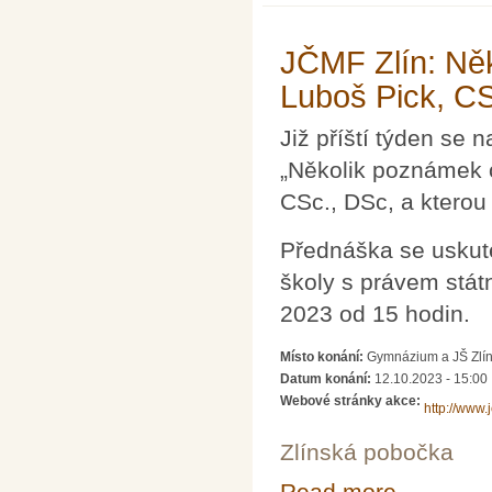
JČMF Zlín: Něk
Luboš Pick, C
Již příští týden se
„Několik poznámek o
CSc., DSc, a kterou
Přednáška se uskut
školy s právem státn
2023 od 15 hodin.
Místo konání:
Gymnázium a JŠ Zlín,
Datum konání:
12.10.2023 - 15:00
Webové stránky akce:
http://www.
Zlínská pobočka
Read more
about JČMF Zlín