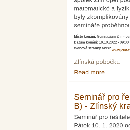
matematické a fyzik
byly zkomplikovány
semináře proběhnou
Místo konání:
Gymnázium Zlín - Les
Datum konání:
19.10.2022 - 09:00
Webové stránky akce:
www.jcmf-zl
Zlínská pobočka
Read more
about Seminář p
Seminář pro řeš
B) - Zlínský kra
Seminář pro řešitele
Pátek 10. 1. 2020 o