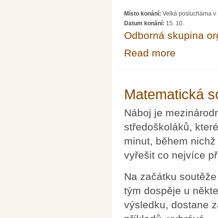
Místo konání:
Velká posluchárna v 
Datum konání:
15. 10.
Odborná skupina o
Read more
about Akademic
Matematická so
Náboj je mezinárodn
středoškoláků, které
minut, během nichž
vyřešit co nejvíce př
Na začátku soutěže 
tým dospěje u někt
výsledku, dostane z