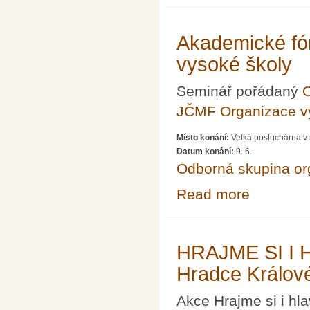
Akademické fó
vysoké školy
Seminář pořádaný
O
JČMF Organizace 
Místo konání:
Velká posluchárna v 
Datum konání:
9. 6.
Odborná skupina o
Read more
about Akademic
HRAJME SI I HL
Hradce Králov
Akce Hrajme si i hl