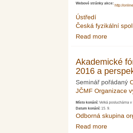
Webové stránky akce:
http://onlin
Ústředí
Česká fyzikální spo
Read more
about Fyziklání 
Akademické fó
2016 a perspek
Seminář pořádaný
O
JČMF Organizace 
Místo konání:
Velká posluchárna v 
Datum konání:
15. 9.
Odborná skupina o
Read more
about Akademic