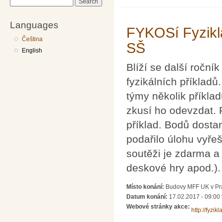
Search
Languages
FYKOSí Fyziklá
Čeština
SŠ
English
Blíží se další roční
fyzikálních příklad
týmy několik příklad
zkusí ho odevzdat. 
příklad. Bodů dosta
podařilo úlohu vyřeš
soutěži je zdarma 
deskové hry apod.).
Místo konání:
Budovy MFF UK v Pra
Datum konání:
17.02.2017 -
09:00
Webové stránky akce:
http://fyzikl