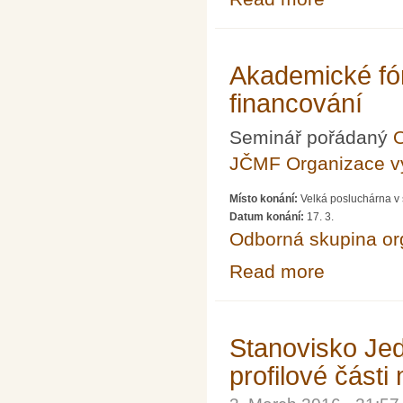
Akademické fó
financování
Seminář pořádaný
O
JČMF Organizace 
Místo konání:
Velká posluchárna v 
Datum konání:
17. 3.
Odborná skupina o
Read more
about Akademick
Stanovisko Jed
profilové část