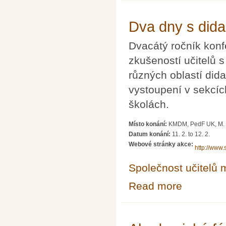
Dva dny s dida
Dvacátý ročník kon
zkušeností učitelů 
různých oblastí did
vystoupení v sekcíc
školách.
Místo konání:
KMDM, PedF UK, M. D
Datum konání:
11. 2.
to
12. 2.
Webové stránky akce:
http://www
Společnost učitelů 
Read more
about Dva dny s