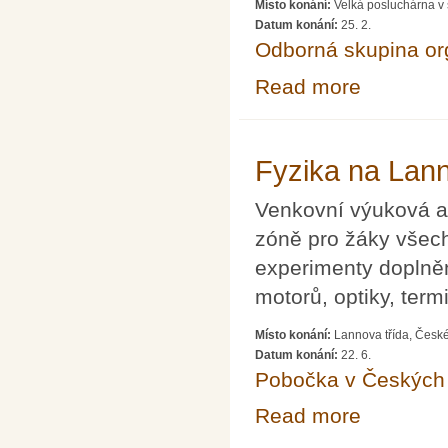
Místo konání:
Velká posluchárna v 
Datum konání:
25. 2.
Odborná skupina o
Read more
about Akademick
Fyzika na Lan
Venkovní výuková a
zóně pro žáky všech
experimenty doplně
motorů, optiky, term
Místo konání:
Lannova třída, Česk
Datum konání:
22. 6.
Pobočka v Českých 
Read more
about Fyzika n