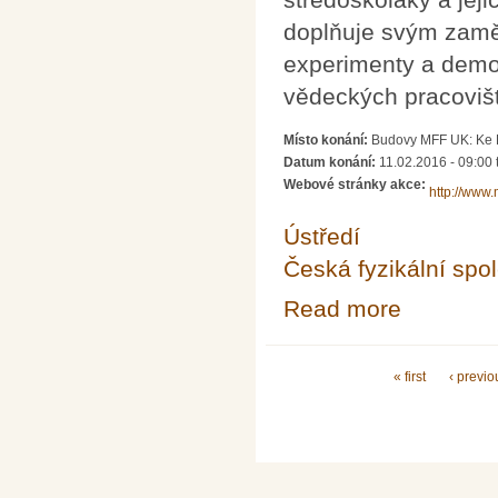
doplňuje svým zamě
experimenty a demon
vědeckých pracoviš
Místo konání:
Budovy MFF UK: Ke K
Datum konání:
11.02.2016 -
09:00
Webové stránky akce:
http://www.m
Ústředí
Česká fyzikální spo
Read more
about Jeden de
Pages
« first
‹ previo