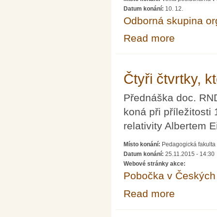
Datum konání:
10. 12.
Odborná skupina o
Read more
about Akademic
Čtyři čtvrtky, k
Přednáška doc. RNDr
koná při příležitost
relativity Albertem 
Místo konání:
Pedagogická fakulta 
Datum konání:
25.11.2015 - 14:30
Webové stránky akce:
Pobočka v Českých 
Read more
about Čtyři čtvrt