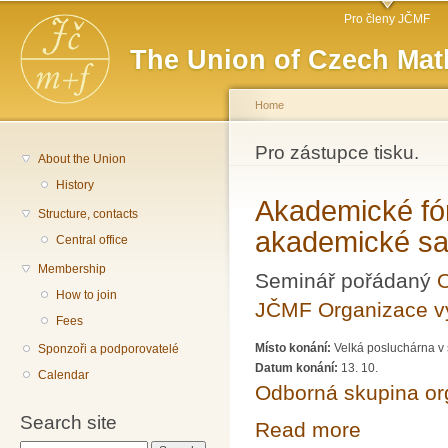
Main menu
Sk
Pro členy JČMF
ma
The Union of Czech Mat
co
Home
You are here
Pro zástupce tisku.
About the Union
History
Akademické fó
Structure, contacts
akademické s
Central office
Membership
Seminář pořádaný
O
How to join
JČMF Organizace 
Fees
Místo konání:
Velká posluchárna v 
Sponzoři a podporovatelé
Datum konání:
13. 10.
Calendar
Odborná skupina o
Search site
Read more
about Akademic