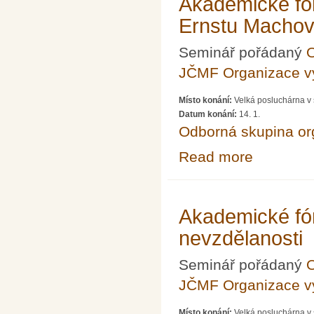
Akademické fór
Ernstu Machov
Seminář pořádaný
O
JČMF Organizace 
Místo konání:
Velká posluchárna v 
Datum konání:
14. 1.
Odborná skupina o
Read more
about Akademick
Akademické fó
nevzdělanosti
Seminář pořádaný
O
JČMF Organizace 
Místo konání:
Velká posluchárna v 