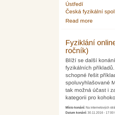
Ústředí
Česká fyzikální spo
Read more
about FYKOSí Fy
Fyziklání onlin
ročník)
Blíží se další konán
fyzikálních příklad
schopné řešit příkla
spoluvyhlašované MŠ
tak možná účast i z
kategorii pro kohokol
Místo konání:
Na internetových strá
Datum konání:
30.11.2016 -
17:00