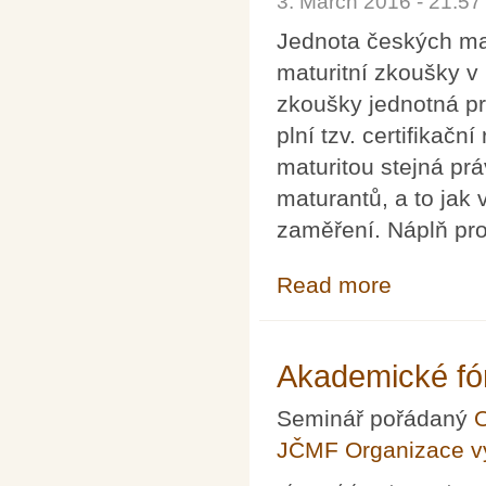
3. March 2016 - 21:5
Jednota českých mat
maturitní zkoušky v
zkoušky jednotná pr
plní tzv. certifikačn
maturitou stejná pr
maturantů, a to jak 
zaměření. Náplň prof
Read more
about Stanovisk
Akademické fór
Seminář pořádaný
O
JČMF Organizace 