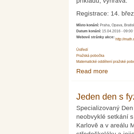
příkladů, vyhrává.
Registrace: 14. bře
Místo konání:
Praha, Opava, Bratis
Datum konání:
15.04.2016 -
09:00
Webové stránky akce:
http://math
Ústředí
Pražská pobočka
Matematické oddělení pražské pob
Read more
about Matematic
Jeden den s f
Specializovaný Den 
neobvyklé setkání s
Karlově a v areálu 
středoškoláky a jeji