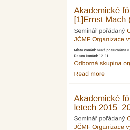
Akademické fó
[1]Ernst Mach
Seminář pořádaný
O
JČMF Organizace 
Místo konání:
Velká posluchárna v 
Datum konání:
12. 11.
Odborná skupina o
Read more
about Akademic
Akademické fó
letech 2015–2
Seminář pořádaný
O
JČMF Organizace 