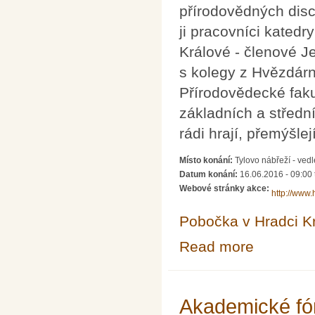
přírodovědných disc
ji pracovníci katedr
Králové - členové J
s kolegy z Hvězdárn
Přírodovědecké faku
základních a středníc
rádi hrají, přemýšl
Místo konání:
Tylovo nábřeží - ved
Datum konání:
16.06.2016 - 09:00
Webové stránky akce:
http://www.
Pobočka v Hradci K
Read more
about HRAJME SI
Akademické fó