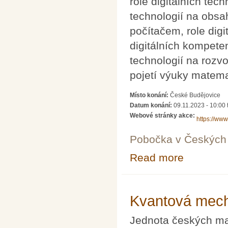
role digitálních tec
technologií na obsa
počítačem, role digi
digitálních kompeten
technologií na rozv
pojetí výuky matema
Místo konání:
České Budějovice
Datum konání:
09.11.2023 - 10:00
Webové stránky akce:
https://www
Pobočka v Českých 
Read more
about 11. konfe
Kvantová mecha
Jednota českých mat