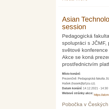
Asian Technolo
session
Pedagogická fakulta
spolupráci s JČMF, p
světové konference
Akce se koná prezen
prostřednictvím pla
Místo konání:
Prezenčně: Pedagogická fakulta JU
Hašek (hasek@pf.jcu.cz).
Datum konání:
14.12.2021 -
14:30
Webové stránky akce:
https://atc
Pobočka v Českých 