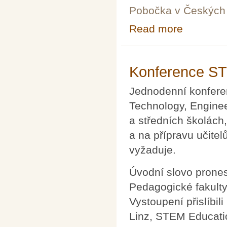
Pobočka v Českých 
Read more
about Užití poč
Konference ST
Jednodenní konfere
Technology, Engine
a středních školách
a na přípravu učite
vyžaduje.
Úvodní slovo prone
Pedagogické fakulty
Vystoupení přislíbil
Linz, STEM Educati