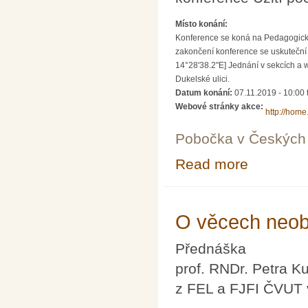
Místo konání:
Konference se koná na Pedagogické 
zakončení konference se uskuteční 
14°28'38.2"E] Jednání v sekcích a 
Dukelské ulici.
Datum konání:
07.11.2019 - 10:00
Webové stránky akce:
http://home
Pobočka v Českých 
Read more
about 9. konfer
O věcech neob
Přednáška
prof. RNDr. Petra K
z FEL a FJFI ČVUT 