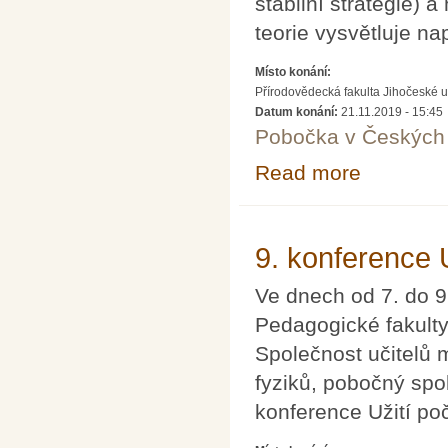
stabilní strategie)
teorie vysvětluje na
Místo konání:
Přírodovědecká fakulta Jihočeské u
Datum konání:
21.11.2019 - 15:45
Pobočka v Českých 
Read more
about Proč by mě
9. konference 
Ve dnech od 7. do 9
Pedagogické fakulty
Společnost učitelů
fyziků, pobočný spo
konference Užití po