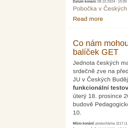
Datum konání:
08.10.2024 - 15:00
Pobočka v Českých 
Read more
about Brazilská 
Co nám mohou ří
balíček GET
Jednota českých mat
srdečně zve na př
JU v Českých Buděj
funkcionální testov
úterý 18. prosince 
budově Pedagogické
10.
Místo konání:
posluchárna J217 (1