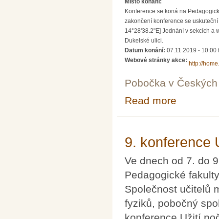
Místo konání:
Konference se koná na Pedagogické 
zakončení konference se uskuteční 
14°28'38.2"E] Jednání v sekcích a 
Dukelské ulici.
Datum konání:
07.11.2019 - 10:00
Webové stránky akce:
http://home
Pobočka v Českých 
Read more
about 9. konfer
9. konference 
Ve dnech od 7. do 9
Pedagogické fakulty
Společnost učitelů
fyziků, pobočný spo
konference Užití po