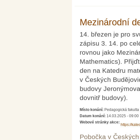
Mezinárodní d
14. březen je pro s
zápisu 3. 14. po ce
rovnou jako Mezinár
Mathematics). Přijď
den na Katedru mate
v Českých Budějovic
budovy Jeronýmova 
dovnitř budovy).
Místo konání:
Pedagogická fakulta
Datum konání:
14.03.2025 - 09:00
Webové stránky akce:
https://kat
Pobočka v Českých 