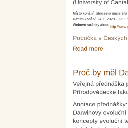
(University of Cantab
Místo konání:
Jihočeská univerzit
Datum konání:
24.11.2020 -
09:00
Webové stránky akce:
http://www.
Pobočka v Českých 
Read more
about Konferen
Proč by měl Dar
Veřejná přednáška
Přírodovědecké faku
Anotace přednášky: 
Darwinovy evoluční
koncepty evoluční t