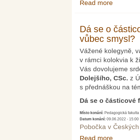
Read more
about 2. konfe
Dá se o částico
vůbec smysl?
Vážené kolegyně, v
v rámci kolokvia k ž
Vás dovolujeme srd
Dolejšího, CSc.
z Ú
s přednáškou na té
Dá se o částicové 
Místo konání:
Pedagogická fakulta 
Datum konání:
09.06.2022 - 15:00
Pobočka v Českých 
Read more
about Dá se o č