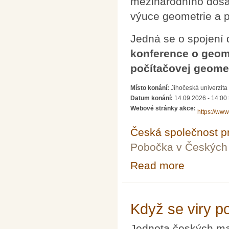
mezinárodního dosa
výuce geometrie a p
Jedná se o spojení 
konference o geome
počítačovej geomet
Místo konání:
Jihočeská univerzita
Datum konání:
14.09.2026 - 14:00
Webové stránky akce:
https://www
Česká společnost pr
Pobočka v Českých 
Read more
about 12. Česko
Když se viry po
Jednota českých mat