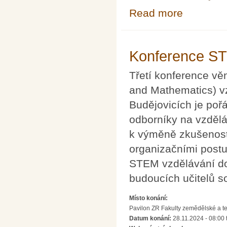
Read more
about Mezináro
Konference ST
Třetí konference v
and Mathematics) v
Budějovicích je poř
odborníky na vzděláv
k výměně zkušeností
organizačními postu
STEM vzdělávání do 
budoucích učitelů s
Místo konání:
Pavilon ZR Fakulty zemědělské a t
Datum konání:
28.11.2024 - 08:00