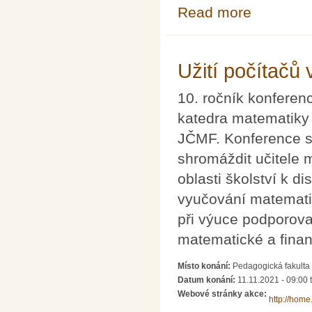
Read more
about Asian Tec
Užití počítačů
10. ročník konferen
katedra matematiky
JČMF. Konference se
shromáždit učitele 
oblasti školství k d
vyučování matematik
při výuce podporova
matematické a finan
Místo konání:
Pedagogická fakulta
Datum konání:
11.11.2021 - 09:00
Webové stránky akce:
http://home