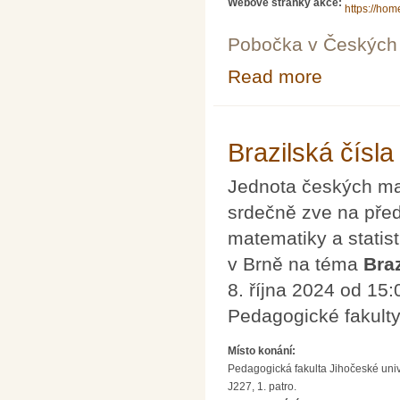
Webové stránky akce:
https://hom
Pobočka v Českých 
Read more
about Konferen
Brazilská čísla
Jednota českých mat
srdečně zve na př
matematiky a statis
v Brně na téma
Braz
8. října 2024 od 15
Pedagogické fakult
Místo konání:
Pedagogická fakulta Jihočeské uni
J227, 1. patro.