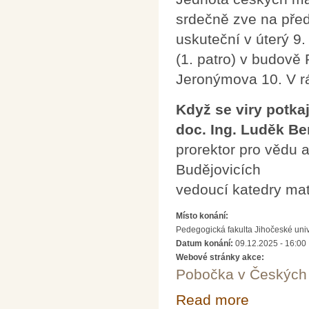
srdečně zve na pře
uskuteční v úterý 9
(1. patro) v budově
Jeronýmova 10. V r
Když se viry potkaj
doc. Ing. Luděk Ber
prorektor pro vědu 
Budějovicích
vedoucí katedry ma
Místo konání:
Pedegogická fakulta Jihočeské uni
Datum konání:
09.12.2025 - 16:00
Webové stránky akce:
Pobočka v Českých 
Read more
about Když se vi