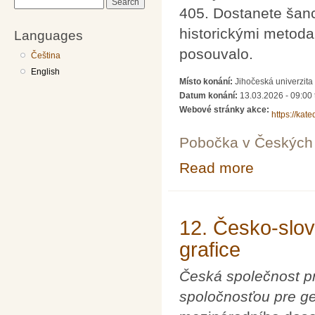
Search
405. Dostanete šanci
historickými metodam
Languages
posouvalo.
Čeština
English
Místo konání:
Jihočeská univerzita
Datum konání:
13.03.2026 -
09:00
Webové stránky akce:
https://kat
Pobočka v Českých 
Read more
about Mezináro
12. Česko-slov
grafice
Česká společnost pr
spoločnosťou pre ge