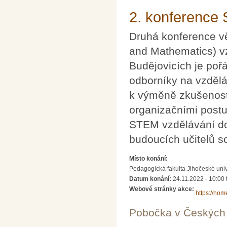
2. konference
Druhá konference v
and Mathematics) v
Budějovicích je poř
odborníky na vzděláv
k výměně zkušeností
organizačními postu
STEM vzdělávání do 
budoucích učitelů s
Místo konání:
Pedagogická fakulta Jihočeské uni
Datum konání:
24.11.2022 - 10:00
Webové stránky akce:
https://hom
Pobočka v Českých 