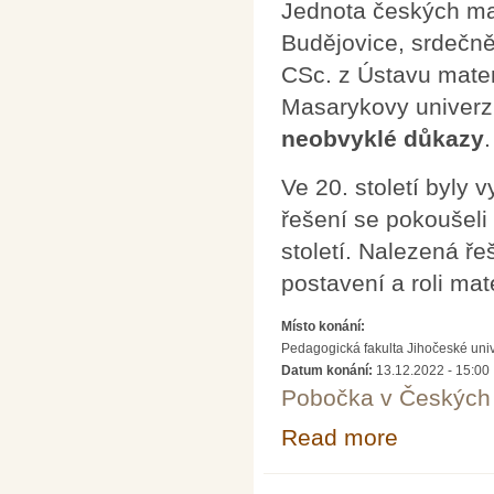
Jednota českých ma
Budějovice, srdečn
CSc. z Ústavu matem
Masarykovy univerz
neobvyklé důkazy
.
Ve 20. století byly 
řešení se pokoušeli
století. Nalezená ře
postavení a roli mat
Místo konání:
Pedagogická fakulta Jihočeské uni
Datum konání:
13.12.2022 - 15:00
Pobočka v Českých 
Read more
about Tři slavn