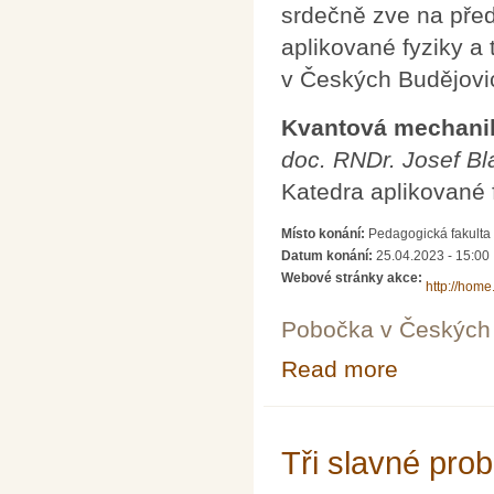
srdečně zve na před
aplikované fyziky a
v Českých Budějovic
Kvantová mechanika
doc. RNDr. Josef Bl
Katedra aplikované 
Místo konání:
Pedagogická fakulta
Datum konání:
25.04.2023 - 15:00
Webové stránky akce:
http://home.
Pobočka v Českých 
Read more
about Kvantová 
Tři slavné pro