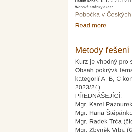
Datum konání:
18.12.2023 - 15:00
Webové stránky akce:
Pobočka v Českých 
Read more
about Co nám mo
Metody řešení
Kurz je vhodný pro 
Obsah pokrývá téma
kategorií A, B, C ko
2023/24).
PŘEDNÁŠEJÍCÍ:
Mgr. Karel Pazoure
Mgr. Hana Štěpánko
Mgr. Radek Trča (č
Mgr. Zbyněk Vrba (