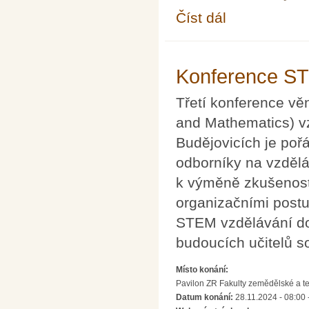
Číst dál
Mezinárodní den Pi 2
Konference ST
Třetí konference v
and Mathematics) v
Budějovicích je poř
odborníky na vzděláv
k výměně zkušeností
organizačními postu
STEM vzdělávání do 
budoucích učitelů s
Místo konání:
Pavilon ZR Fakulty zemědělské a t
Datum konání:
28.11.2024 - 08:00