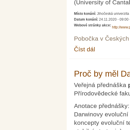
(University of Cantab
Místo konání:
Jihočeská univerzit
Datum konání:
24.11.2020 -
09:00
Webové stránky akce:
http://www.
Pobočka v Českých 
Číst dál
Konference STEM vzd
Proč by měl Dar
Veřejná přednáška
Přírodovědecké faku
Anotace přednášky: 
Darwinovy evoluční
koncepty evoluční t