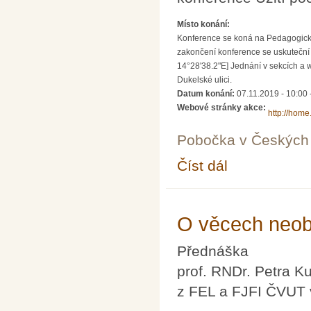
Místo konání:
Konference se koná na Pedagogické 
zakončení konference se uskuteční 
14°28'38.2"E] Jednání v sekcích a 
Dukelské ulici.
Datum konání:
07.11.2019 - 10:00
Webové stránky akce:
http://home
Pobočka v Českých 
Číst dál
9. konference Užití p
O věcech neob
Přednáška
prof. RNDr. Petra K
z FEL a FJFI ČVUT 