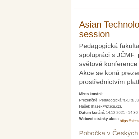
Asian Technolo
session
Pedagogická fakulta
spolupráci s JČMF, p
světové konference
Akce se koná prezen
prostřednictvím pla
Místo konání:
Prezenčně: Pedagogická fakulta JU
Hašek (hasek@pf.jcu.cz).
Datum konání:
14.12.2021 -
14:30
Webové stránky akce:
https://atc
Pobočka v Českých 