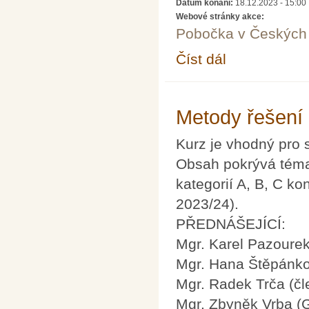
Datum konání:
18.12.2023 - 15:00
Webové stránky akce:
Pobočka v Českých 
Číst dál
Co nám mohou říct funk
Metody řešení
Kurz je vhodný pro 
Obsah pokrývá téma
kategorií A, B, C ko
2023/24).
PŘEDNÁŠEJÍCÍ:
Mgr. Karel Pazoure
Mgr. Hana Štěpánko
Mgr. Radek Trča (č
Mgr. Zbyněk Vrba (