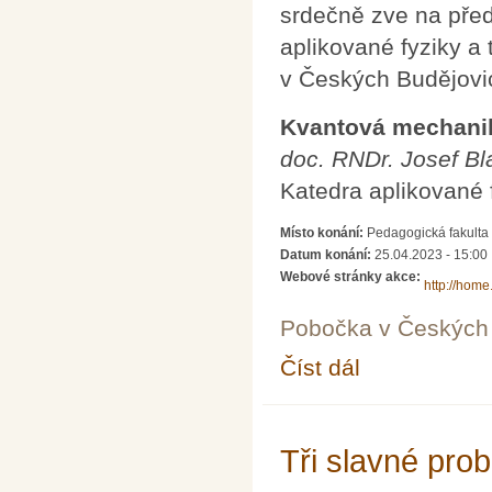
srdečně zve na před
aplikované fyziky a
v Českých Budějovic
Kvantová mechanika
doc. RNDr. Josef Bl
Katedra aplikované 
Místo konání:
Pedagogická fakulta
Datum konání:
25.04.2023 - 15:00
Webové stránky akce:
http://home.
Pobočka v Českých 
Číst dál
Kvantová mechanika a
Tři slavné pro