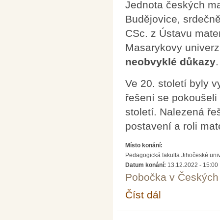
Jednota českých ma
Budějovice, srdečn
CSc. z Ústavu matem
Masarykovy univerz
neobvyklé důkazy
.
Ve 20. století byly 
řešení se pokoušeli
století. Nalezená ře
postavení a roli mat
Místo konání:
Pedagogická fakulta Jihočeské uni
Datum konání:
13.12.2022 - 15:00
Pobočka v Českých 
Číst dál
Tři slavné problémy a