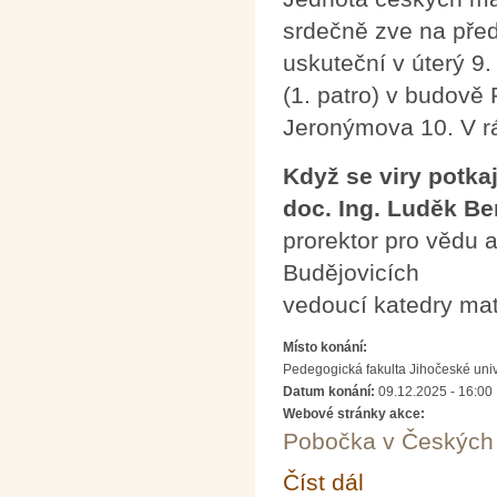
srdečně zve na pře
uskuteční v úterý 9
(1. patro) v budově
Jeronýmova 10. V r
Když se viry potkaj
doc. Ing. Luděk Ber
prorektor pro vědu 
Budějovicích
vedoucí katedry ma
Místo konání:
Pedegogická fakulta Jihočeské uni
Datum konání:
09.12.2025 - 16:00
Webové stránky akce:
Pobočka v Českých 
Číst dál
Když se viry potkají s