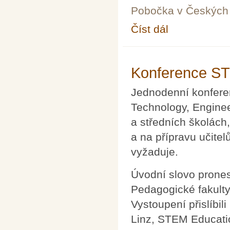
Pobočka v Českých 
Číst dál
Užití počítačů ve výu
Konference ST
Jednodenní konfere
Technology, Engine
a středních školách
a na přípravu učite
vyžaduje.
Úvodní slovo prone
Pedagogické fakulty
Vystoupení přislíbil
Linz, STEM Educati