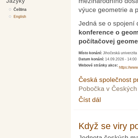
Jazyky
mezinárodního dosa
výuce geometrie a p
Čeština
English
Jedná se o spojení 
konference o geome
počítačovej geomet
Místo konání:
Jihočeská univerzita
Datum konání:
14.09.2026 - 14:00
Webové stránky akce:
https://www
Česká společnost pr
Pobočka v Českých 
Číst dál
12. Česko-slovenská k
Když se viry po
Jednota českých mat