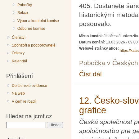
405. Dostanete šanci
Pobočky
Sekce
historickými metodam
Výbor a kontrolní komise
posouvalo.
Odborné komise
Místo konání:
Jihočeská univerzita
Členství
Datum konání:
13.03.2026 -
09:00
Sponzoři a podporovatelé
Webové stránky akce:
https://kat
Odkazy
Kalendář
Pobočka v Českých 
Číst dál
Mezinárodní den Pi 2
Přihlášení
Do členské evidence
Na web
12. Česko-slov
V čem je rozdíl
grafice
Hledat na jcmf.cz
Česká společnost pr
Hledat
spoločnosťou pre ge