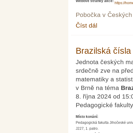
Webové stránky akce:
https://hom
Pobočka v Českých 
Číst dál
Konference STEM vzd
Brazilská čísla
Jednota českých mat
srdečně zve na př
matematiky a statis
v Brně na téma
Braz
8. října 2024 od 15
Pedagogické fakult
Místo konání:
Pedagogická fakulta Jihočeské uni
J227, 1. patro.