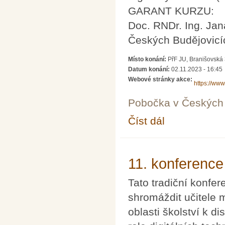
GARANT KURZU:
Doc. RNDr. Ing. Jan
Českých Budějovicí
Místo konání:
PřF JU, Branišovská
Datum konání:
02.11.2023 - 16:45
Webové stránky akce:
https://www
Pobočka v Českých 
Číst dál
Metody řešení úloh S
11. konference
Tato tradiční konfer
shromáždit učitele 
oblasti školství k 