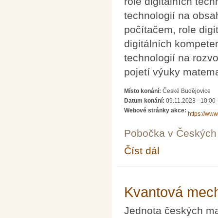
role digitálních tec
technologií na obsa
počítačem, role digi
digitálních kompeten
technologií na rozv
pojetí výuky matema
Místo konání:
České Budějovice
Datum konání:
09.11.2023 - 10:00
Webové stránky akce:
https://www
Pobočka v Českých 
Číst dál
11. konference Užití 
Kvantová mecha
Jednota českých mat