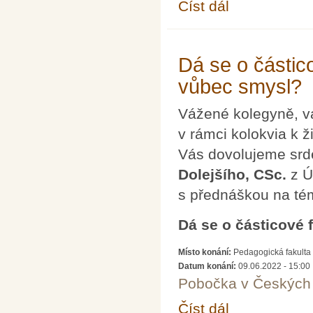
Číst dál
2. konference STEM v
Dá se o částico
vůbec smysl?
Vážené kolegyně, v
v rámci kolokvia k ž
Vás dovolujeme srd
Dolejšího, CSc.
z Ú
s přednáškou na té
Dá se o částicové 
Místo konání:
Pedagogická fakulta 
Datum konání:
09.06.2022 - 15:00
Pobočka v Českých 
Číst dál
Dá se o částicové fyz