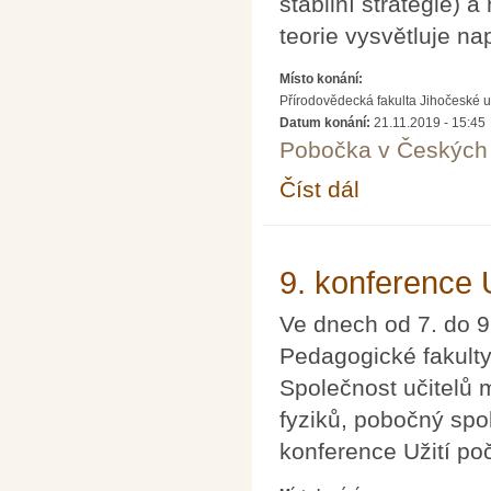
stabilní strategie)
teorie vysvětluje na
Místo konání:
Přírodovědecká fakulta Jihočeské u
Datum konání:
21.11.2019 - 15:45
Pobočka v Českých 
Číst dál
Proč by měl Darwin rád
9. konference 
Ve dnech od 7. do 9
Pedagogické fakulty
Společnost učitelů
fyziků, pobočný spo
konference Užití po