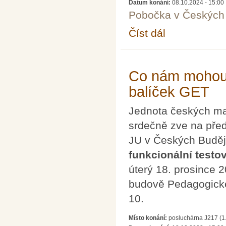
Datum konání:
08.10.2024 - 15:00
Pobočka v Českých 
Číst dál
Brazilská čísla a prvoč
Co nám mohou ří
balíček GET
Jednota českých mat
srdečně zve na př
JU v Českých Buděj
funkcionální testov
úterý 18. prosince 
budově Pedagogické
10.
Místo konání:
posluchárna J217 (1