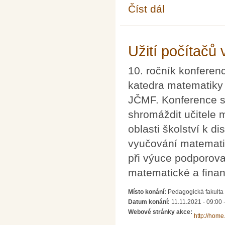
Číst dál
Asian Technology Con
Užití počítačů
10. ročník konferen
katedra matematiky
JČMF. Konference se
shromáždit učitele 
oblasti školství k d
vyučování matematik
při výuce podporova
matematické a finan
Místo konání:
Pedagogická fakulta
Datum konání:
11.11.2021 - 09:00
Webové stránky akce:
http://home