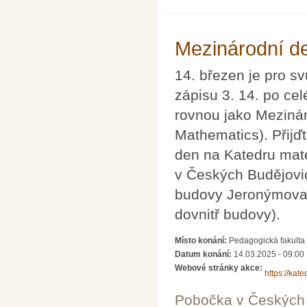
Mezinárodní d
14. březen je pro s
zápisu 3. 14. po ce
rovnou jako Mezinár
Mathematics). Přijď
den na Katedru mate
v Českých Budějovic
budovy Jeronýmova 
dovnitř budovy).
Místo konání:
Pedagogická fakulta
Datum konání:
14.03.2025 - 09:00
Webové stránky akce:
https://kat
Pobočka v Českých 