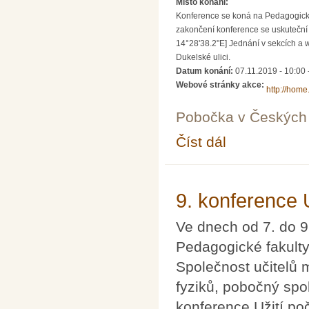
Místo konání:
Konference se koná na Pedagogické 
zakončení konference se uskuteční 
14°28'38.2"E] Jednání v sekcích a 
Dukelské ulici.
Datum konání:
07.11.2019 - 10:00
Webové stránky akce:
http://home
Pobočka v Českých 
Číst dál
9. konference Užití p
9. konference 
Ve dnech od 7. do 9
Pedagogické fakulty
Společnost učitelů
fyziků, pobočný spo
konference Užití po