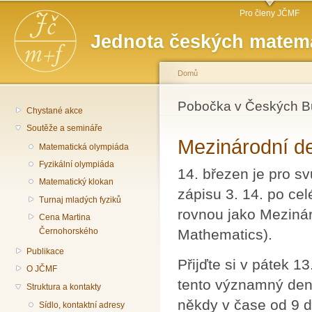
Hlavní menu
Př
Pro členy JČMF
hl
Jednota českých matema
o
Domů
Jste zde
Pobočka v Českých Bu
Chystané akce
Soutěže a semináře
Mezinárodní d
Matematická olympiáda
Fyzikální olympiáda
14. březen je pro s
Matematický klokan
zápisu 3. 14. po ce
Turnaj mladých fyziků
rovnou jako Mezinár
Cena Martina
Mathematics).
Černohorského
Publikace
Přijďte si v pátek 1
O JČMF
tento významný den
Struktura a kontakty
někdy v čase od 9 
Sídlo, kontaktní adresy