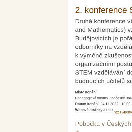
2. konference
Druhá konference v
and Mathematics) v
Budějovicích je poř
odborníky na vzděláv
k výměně zkušeností
organizačními postu
STEM vzdělávání do 
budoucích učitelů s
Místo konání:
Pedagogická fakulta Jihočeské uni
Datum konání:
24.11.2022 - 10:00
Webové stránky akce:
https://hom
Pobočka v Českých 