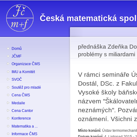
Př
hl
Česká matematická spo
o
přednáška Zdeňka Dost
Domů
problémy s miliardam
JČMF
Organizace ČMS
IMU a Komitét
V rámci semináře Ú
SVOČ
Dostál, DSc. z Fakul
Soutěž pro mladé
Vysoké školy báňsk
Cena ČMS
názvem "Škálovateln
Medaile
neznámých". Pozvánk
Cena Cantor
oznámení. Všichni z
Konference
Matematika a ...
Místo konání:
Ústav termomechanik
Informace ČMS
Datum konání:
4. Listopad 2015 - 