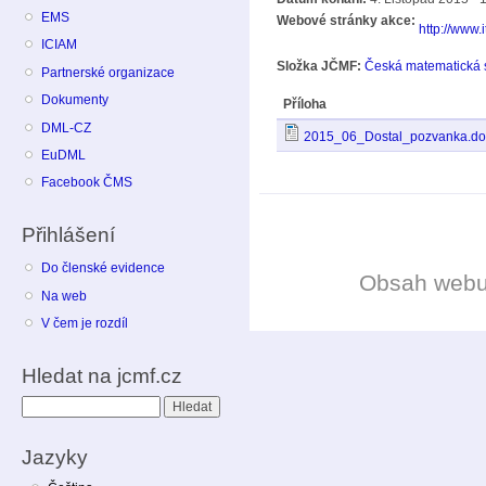
EMS
Webové stránky akce:
http://www.
ICIAM
Složka JČMF:
Česká matematická 
Partnerské organizace
Dokumenty
Příloha
DML-CZ
2015_06_Dostal_pozvanka.do
EuDML
Facebook ČMS
Přihlášení
Do členské evidence
Obsah web
Na web
V čem je rozdíl
Hledat na jcmf.cz
Hledat
Jazyky