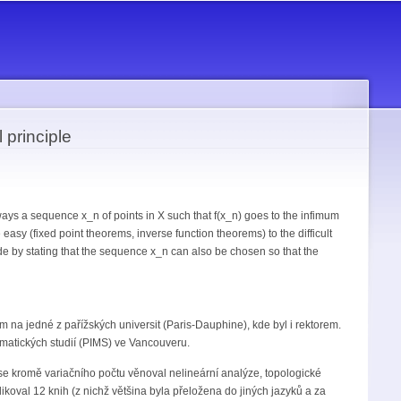
 principle
ways a sequence x_n of points in X such that f(x_n) goes to the infimum
e easy (fixed point theorems, inverse function theorems) to the difficult
ude by stating that the sequence x_n can also be chosen so that the
m na jedné z pařížských universit (Paris-Dauphine), kde byl i rektorem.
atických studií (PIMS) ve Vancouveru.
 se kromě variačního počtu věnoval nelineární analýze, topologické
oval 12 knih (z nichž většina byla přeložena do jiných jazyků a za