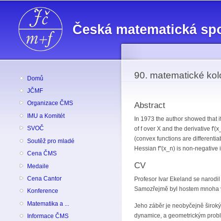
Česká matematická sp
90. matematické kolo
Domů
JČMF
Organizace ČMS
Abstract
IMU a Komitét
In 1973 the author showed that i
SVOČ
of f over X and the derivative f'(
(convex functions are differenti
Soutěž pro mladé
Hessian f''(x_n) is non-negative 
Cena ČMS
CV
Medaile
Cena Cantor
Profesor Ivar Ekeland se narodil
Samozřejmě byl hostem mnoha vý
Konference
Matematika a ...
Jeho záběr je neobyčejně široký 
dynamice, a geometrickým problé
Informace ČMS