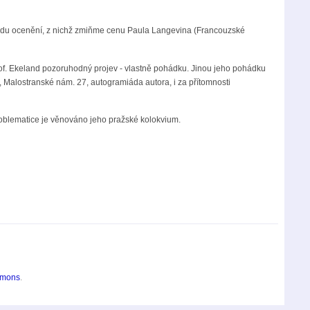
řadu ocenění, z nichž zmiňme cenu Paula Langevina (Francouzské
rof. Ekeland pozoruhodný projev - vlastně pohádku. Jinou jeho pohádku
s, Malostranské nám. 27, autogramiáda autora, i za přítomnosti
roblematice je věnováno jeho pražské kolokvium.
mmons
.