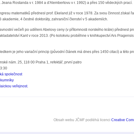
ř. Jeana Rostanda v r. 1984 a d'Alembertovu v r. 1992) a přes 150 vědeckých prací.
resu matematiků přednesl prof. Ekeland již v roce 1978. Za svou činnost získal 
 akademie, 4 čestné doktoráty, zahraniční členství v 5 akademiích.
avnostní večeři po uděleni Abelovy ceny (v přítomnosti norského krále) přednesl p
nakladatelství Kant v roce 2013. (Po kolokviu proběhne v knihkupectví Ars Pragensi
dkem je jeho variační princip (původní článek má dnes přes 1450 citací) a této p
ské nám. 25, 118 00 Praha 1, refektář, první patro
13:30
ká společnost
zkumníky
laickou veřejnost.
Obsah webu JČMF
podléhá licenci
Creative Co