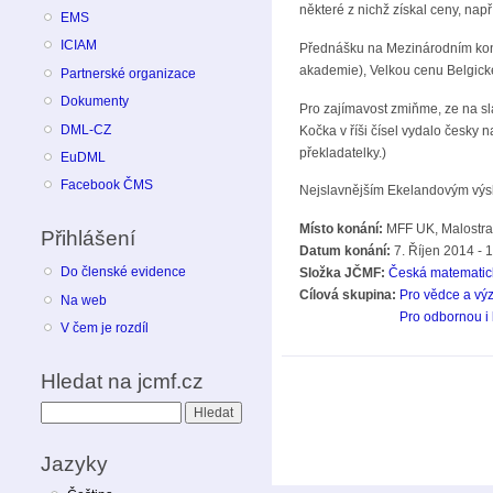
některé z nichž získal ceny, nap
EMS
ICIAM
Přednášku na Mezinárodním kong
akademie), Velkou cenu Belgické
Partnerské organizace
Dokumenty
Pro zajímavost zmiňme, ze na sl
DML-CZ
Kočka v říši čísel vydalo česky 
překladatelky.)
EuDML
Facebook ČMS
Nejslavnějším Ekelandovým výsle
Místo konání:
MFF UK, Malostran
Přihlášení
Datum konání:
7. Říjen 2014 - 
Do členské evidence
Složka JČMF:
Česká matematic
Cílová skupina:
Pro vědce a vý
Na web
Pro odbornou i 
V čem je rozdíl
Hledat na jcmf.cz
Hledat
Jazyky