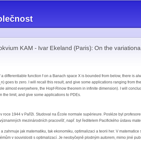
Přejít k
hlavnímu
olečnost
obsahu
kvium KAM - Ivar Ekeland (Paris): On the variational
f a differentiable function f on a Banach space X is bounded from below, there is al
x_n) goes to zero. I will recall this result, and give some applications ranging from th
able almost everywhere, the Hopf-Rinow theorem in infinite dimension). I will concl
in the limit, and give some applications to PDEs.
 v roce 1944 v Paříži. Studoval na École normale supérieure. Posléze byl profesore
znamných mezinárodních pracovišť, např. byl ředitelem Pacifického ústavu matem
a zahrnuje jak matematiku, tak ekonomiku, optimalizaci a teorii her. V matematice
mům v souvislosti s optimalizací. Je neobyčejně plodným autorem, mimo jiné publik