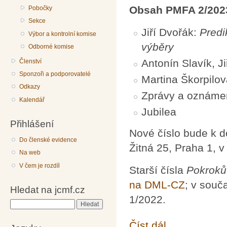
Obsah PMFA 2/202
Pobočky
Sekce
Jiří Dvořák:
Predi
Výbor a kontrolní komise
výběry
Odborné komise
Antonín Slavík, Ji
Členství
Sponzoři a podporovatelé
Martina Škorpilo
Odkazy
Zprávy a oznáme
Kalendář
Jubilea
Přihlášení
Nové číslo bude k 
Do členské evidence
Žitná 25, Praha 1, 
Na web
V čem je rozdíl
Starší čísla
Pokroků
na DML-CZ
; v souč
Hledat na jcmf.cz
1/2022.
Hledat
Číst dál
Pokroky matematiky, f