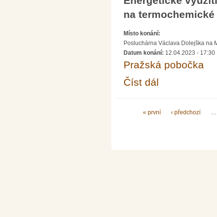
Energetické využit
na termochemické
Místo konání:
Posluchárna Václava Dolejška na Mat
Datum konání:
12.04.2023 - 17:30
Pražská pobočka
Číst dál
Přednáška doc. Jana 
procesy
Stránky
« první
‹ předchozí
…