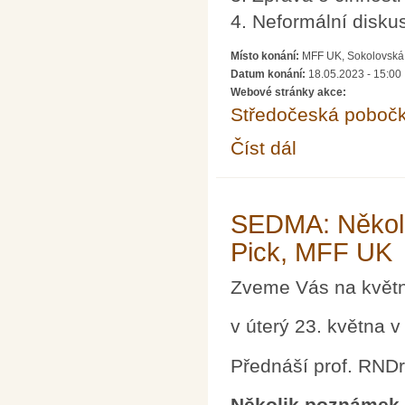
4. Neformální disku
Místo konání:
MFF UK, Sokolovská 8
Datum konání:
18.05.2023 - 15:00
Webové stránky akce:
Středočeská poboč
Číst dál
Členská schůze Stře
SEDMA: Několi
Pick, MFF UK
Zveme Vás na květ
v úterý 23. května v
Přednáší prof. RNDr
Několik poznámek k