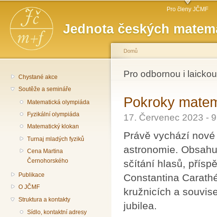
Hlavní menu
Př
Pro členy JČMF
hl
Jednota českých matema
o
Domů
Jste zde
Pro odbornou i laickou
Chystané akce
Soutěže a semináře
Pokroky matema
Matematická olympiáda
Fyzikální olympiáda
17. Červenec 2023 - 
Matematický klokan
Právě vychází nové 
Turnaj mladých fyziků
astronomie. Obsahuj
Cena Martina
Černohorského
sčítání hlasů, přís
Publikace
Constantina Carath
O JČMF
kružnicích a souvise
Struktura a kontakty
jubilea.
Sídlo, kontaktní adresy