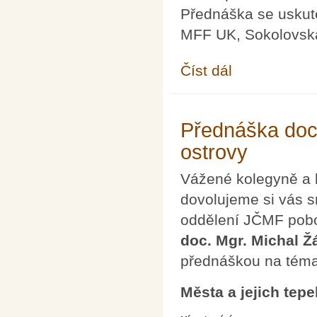
Přednáška se uskut
MFF UK, Sokolovská
Číst dál
Přednáška Matematika 
Přednáška doc.
ostrovy
Vážené kolegyně a 
dovolujeme si vás s
oddělení JČMF pobo
doc. Mgr. Michal Ž
přednáškou na tém
Města a jejich tepe