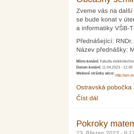
Zveme vás na další
se bude konat v úte
a informatiky VŠB-
Přednášející: RNDr.
Název přednášky: M
Místo konání:
Fakulta elektrotechn
Datum konání:
11.04.2023 - 12:30
Webové stránky akce:
http://am.v
Ostravská pobočka
Číst dál
Občasný seminář z m
Pokroky matema
23. Březen 2023 - 9: