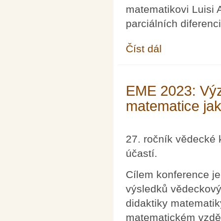
matematikovi Luisi A
parciálních diferenc
Číst dál
Abelova cena 2023 pro
EME 2023: Výz
matematice jako
27. ročník vědecké
účastí.
Cílem konference j
výsledků vědeckový
didaktiky matematik
matematickém vzdělá