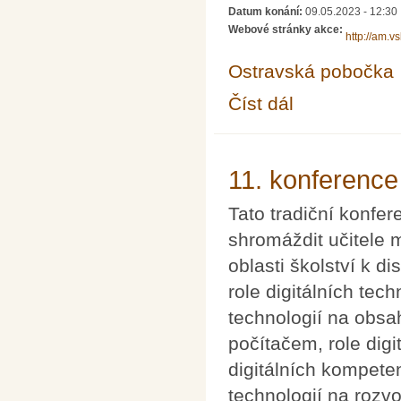
Datum konání:
09.05.2023 - 12:30
Webové stránky akce:
http://am.v
Ostravská pobočka
Číst dál
Občasný seminář z m
11. konference
Tato tradiční konfer
shromáždit učitele 
oblasti školství k 
role digitálních tec
technologií na obsa
počítačem, role digi
digitálních kompeten
technologií na rozv