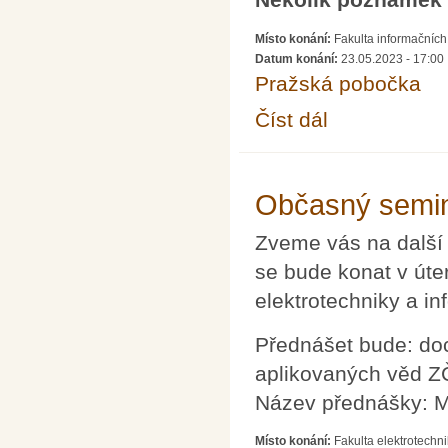
Místo konání:
Fakulta informačních
Datum konání:
23.05.2023 - 17:00
Pražská pobočka
Číst dál
SEDMA: Několik pozná
Občasný semin
Zveme vás na další
se bude konat v úte
elektrotechniky a i
Přednášet bude: doc
aplikovaných věd Z
Název přednášky: 
Místo konání:
Fakulta elektrotechn