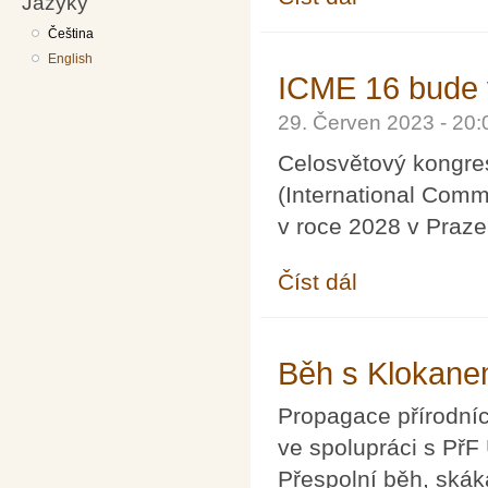
Jazyky
Čeština
English
ICME 16 bude 
29. Červen 2023 - 20
Celosvětový kongre
(International Comm
v roce 2028 v Praze
Číst dál
ICME 16 bude v Praz
Běh s Klokane
Propagace přírodníc
ve spolupráci s PřF
Přespolní běh, skáká