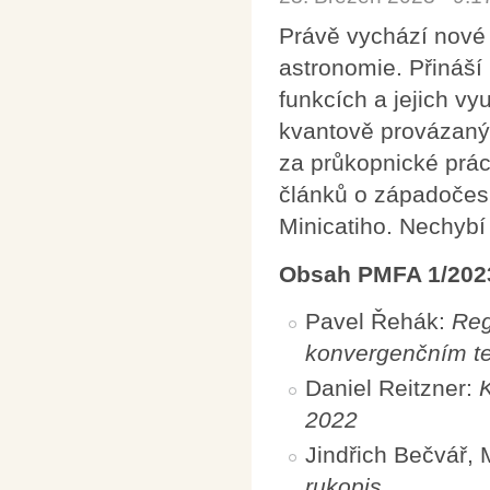
Právě vychází nové 
astronomie. Přináší
funkcích a jejich v
kvantově provázaným
za průkopnické prác
článků o západočes
Minicatiho. Nechybí 
Obsah PMFA 1/202
Pavel Řehák:
Reg
konvergenčním t
Daniel Reitzner:
2022
Jindřich Bečvář,
rukopis