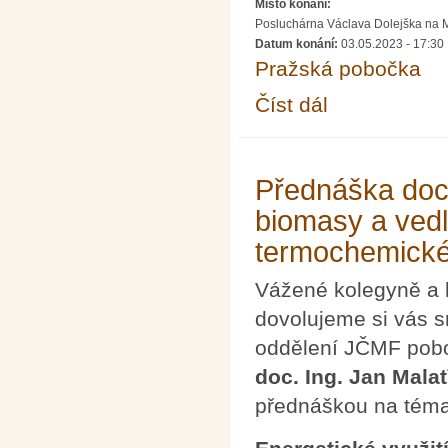
Místo konání:
Posluchárna Václava Dolejška na Mat
Datum konání:
03.05.2023 - 17:30
Pražská pobočka
Číst dál
Přednáška doc. Michal
Přednáška doc.
biomasy a ved
termochemické
Vážené kolegyně a 
dovolujeme si vás s
oddělení JČMF pobo
doc. Ing. Jan Malať
přednáškou na tém