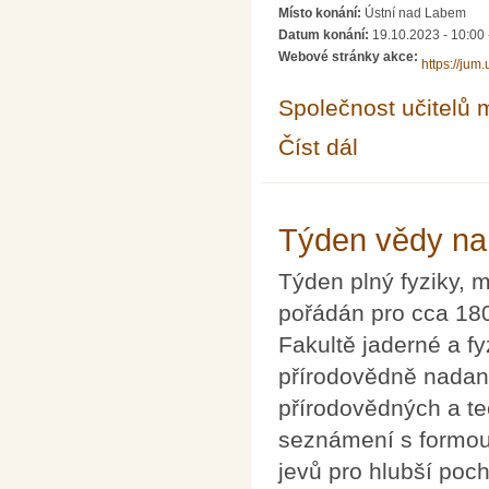
Místo konání:
Ústní nad Labem
Datum konání:
19.10.2023 - 10:00
Webové stránky akce:
https://jum.
Společnost učitelů 
Číst dál
Jak učit matematice ž
Týden vědy na
Týden plný fyziky, 
pořádán pro cca 180
Fakultě jaderné a f
přírodovědně nadan
přírodovědných a te
seznámení s formo
jevů pro hlubší poc