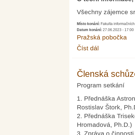
Všechny zájemce s
Místo konání:
Fakulta informačních
Datum konání:
27.06.2023 - 17:00
Pražská pobočka
Číst dál
SEDMA 6/23: O teorii 
Členská schůz
Program setkání
1. Přednáška Astron
Rostislav Štork, Ph.
2. Přednáška Trisek
Hromadová, Ph.D.)
3. Zpráva o činnost