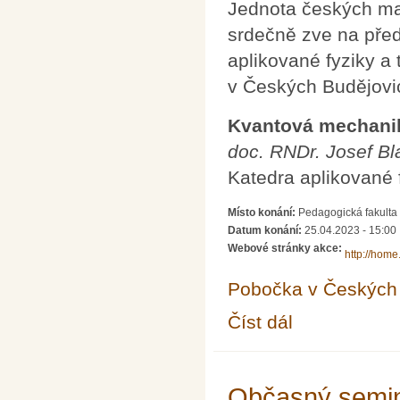
Jednota českých mat
srdečně zve na před
aplikované fyziky a
v Českých Budějovic
Kvantová mechanika
doc. RNDr. Josef Bl
Katedra aplikované 
Místo konání:
Pedagogická fakulta
Datum konání:
25.04.2023 - 15:00
Webové stránky akce:
http://home.
Pobočka v Českých 
Číst dál
Kvantová mechanika a
Občasný semin