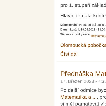
pro 1. stupeň základ
Hlavní témata konfe
Místo konání:
Pedagogická faulta U
Datum konání:
19.04.2023 - 13:00
Webové stránky akce:
http://eme.
Olomoucká pobočk
Číst dál
EME 2023: Výzvy primá
Přednáška Mate
17. Březen 2023 - 7:
Po delší odmlce byc
Matematika a ...
, p
si měl pamatovat víc