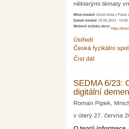
některými tématy v
Místo konání:
různá místa v Praze 
Datum konání:
16.06.2024 - 10:00
Webové stránky akce:
https://tyde
Ústředí
Česká fyzikální spo
Číst dál
Týden vědy na Jaderc
SEDMA 6/23: O 
digitální demen
Roman Pipek, Mnic
v úterý 27. června 
O teorii informace,