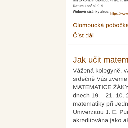
Místo konání:
Olomouc - Hejčín, h
Datum konání:
9. 9.
Webové stránky akce:
https://ww
Olomoucká pobočk
Číst dál
Běh s Klokanem 2023
Jak učit matem
Vážená kolegyně, v
srdečně Vás zveme n
MATEMATICE ŽÁKY V
dnech 19. - 21. 10.
matematiky při Jedn
Univerzitou J. E. P
akreditována jako a