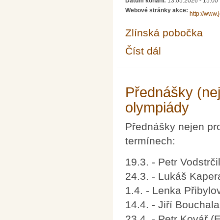
Datum konání:
13.05.2026 - 15:00
Webové stránky akce:
http://www.
Zlínská pobočka
Číst dál
MATEMATIKA∞ZLÍN – 
Přednášky (nej
olympiády
Přednášky nejen pro
termínech:
19.3. - Petr Vodstrči
24.3. - Lukáš Kaper
1.4. - Lenka Přibylo
14.4. - Jiří Bouchal
23.4. - Petr Kovář (