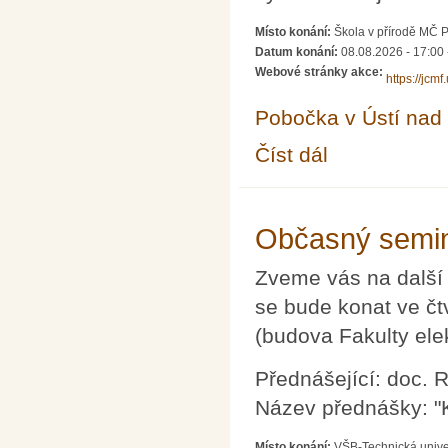
Místo konání:
Škola v přírodě MČ 
Datum konání:
08.08.2026 - 17:00
Webové stránky akce:
https://jcm
Pobočka v Ústí na
Číst dál
Letní škola matematik
Občasný semin
Zveme vás na další
se bude konat ve čt
(budova Fakulty ele
Přednášející: doc. 
Název přednášky: "
Místo konání:
VŠB-Technická unive