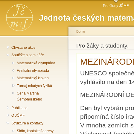
Hlavní menu
Př
Pro členy JČMF
hl
Jednota českých matema
o
Domů
Jste zde
Pro žáky a studenty.
Chystané akce
Soutěže a semináře
MEZINÁRODNÍ
Matematická olympiáda
Fyzikální olympiáda
UNESCO společně s
Matematický klokan
vyhlásilo na den 
Turnaj mladých fyziků
MEZINÁRODNÍ DE
Cena Martina
Černohorského
Den byl vybrán pro
Publikace
připomíná číslo ir
O JČMF
Struktura a kontakty
V mnoha zemích se 
Sídlo, kontaktní adresy
Výslovnost řeckéh