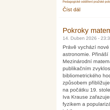
Pedagogické oddělení pražské po
Číst dál
Pozvánka na 100. setk
Pokroky matema
14. Duben 2026 - 23
Právě vychází nové 
astronomie. Přináší
Mezinárodní matema
publikačním zvyklo
bibliometrického h
způsobem přibližuj
na počátku 19. stole
Iva Krause zařazuj
fyzikem a popularizá