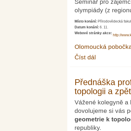
Seminář pro zájemc
olympiády (z region
Místo konání:
Přírodovědecká fakul
Datum konání:
6. 11.
Webové stránky akce:
http://www.
Olomoucká pobočk
Číst dál
Seminář pro řešitele 
Přednáška prof
topologii a zpět
Vážené kolegyně a 
dovolujeme si vás 
geometrie k topolog
republiky.