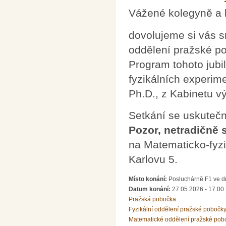
Vážené kolegyně a 
dovolujeme si vás s
oddělení pražské p
Program tohoto jubi
fyzikálních experim
Ph.D., z Kabinetu 
Setkání se uskutečn
Pozor, netradičně 
na Matematicko-fyzik
Karlovu 5.
Místo konání:
Posluchárně F1 ve dr
Datum konání:
27.05.2026 - 17:00
Pražská pobočka
Fyzikální oddělení pražské pobočk
Matematické oddělení pražské pob