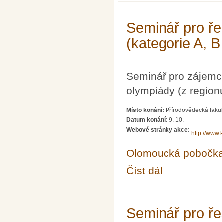
Seminář pro ře
(kategorie A, B
Seminář pro zájemc
olympiády (z region
Místo konání:
Přírodovědecká fakul
Datum konání:
9. 10.
Webové stránky akce:
http://www.
Olomoucká pobočk
Číst dál
Seminář pro řešitele 
Seminář pro ře