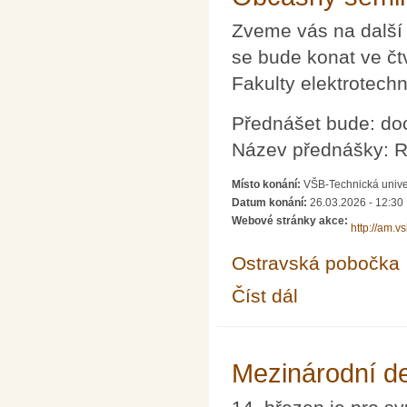
Zveme vás na další
se bude konat ve čt
Fakulty elektrotech
Přednášet bude: doc
Název přednášky: R
Místo konání:
VŠB-Technická unive
Datum konání:
26.03.2026 - 12:30
Webové stránky akce:
http://am.v
Ostravská pobočka
Číst dál
Občasný seminář z m
Mezinárodní d