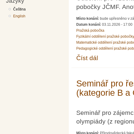
Jazyky
pobočky JČMF. Ano
Čeština
English
Místo konání:
bude upřesněno v zá
Datum konání:
03.11.2026 - 17:00
Pražská pobočka
Fyzikální oddělení pražské pobočk
Matematické oddělení pražské pob
Pedagogické oddělení pražské po
Číst dál
PhDr. Urban Marek, Ph
Seminář pro ře
(kategorie B a
Seminář pro zájemc
olympiády (z region
Místo konání:
Přírodovědecká fakul