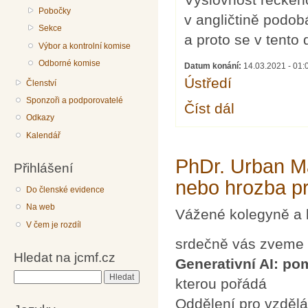
Pobočky
v angličtině podob
Sekce
a proto se v tento 
Výbor a kontrolní komise
Odborné komise
Datum konání:
14.03.2021 -
01:
Ústředí
Členství
Sponzoři a podporovatelé
Číst dál
MEZINÁRODNÍ DEN 
Odkazy
Kalendář
PhDr. Urban Ma
Přihlášení
nebo hrozba pr
Do členské evidence
Na web
Vážené kolegyně a 
V čem je rozdíl
srdečně vás zveme
Hledat na jcmf.cz
Generativní AI: po
Hledat
kterou pořádá
Oddělení pro vzdělá