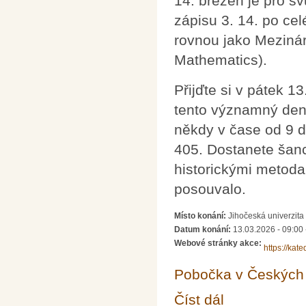
14. březen je pro s
zápisu 3. 14. po ce
rovnou jako Mezinár
Mathematics).
Přijďte si v pátek 1
tento významný den
někdy v čase od 9 
405. Dostanete šanci
historickými metodam
posouvalo.
Místo konání:
Jihočeská univerzita
Datum konání:
13.03.2026 -
09:00
Webové stránky akce:
https://kat
Pobočka v Českých 
Číst dál
Mezinárodní den Pi 2