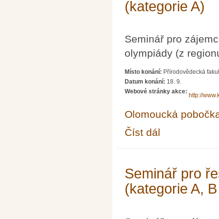
(kategorie A)
Seminář pro zájemc
olympiády (z region
Místo konání:
Přírodovědecká fakul
Datum konání:
18. 9.
Webové stránky akce:
http://www.
Olomoucká pobočk
Číst dál
Seminář pro řešitele 
Seminář pro ře
(kategorie A, B