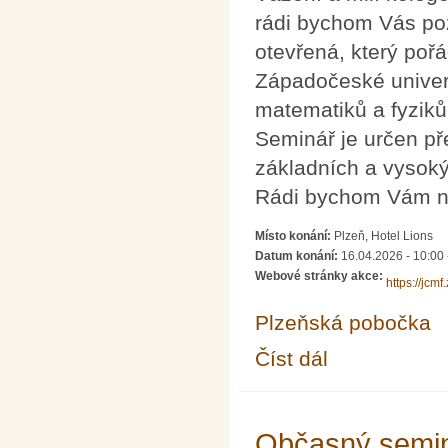
rádi bychom Vás po
otevřená, který poř
Západočeské univerz
matematiků a fyziků 
Seminář je určen př
základních a vysoký
Rádi bychom Vám na
Místo konání:
Plzeň, Hotel Lions
Datum konání:
16.04.2026 - 10:00
Webové stránky akce:
https://jc
Plzeňská pobočka
Číst dál
Brána matematikou o
Občasný semin