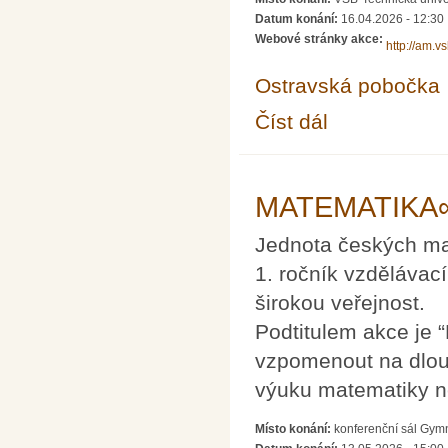
Datum konání:
16.04.2026 - 12:30
Webové stránky akce:
http://am.v
Ostravská pobočka
Číst dál
Občasný seminář z m
MATEMATIKA∞Z
Jednota českých mat
1. ročník vzdělávací
širokou veřejnost.
Podtitulem akce je 
vzpomenout na dlou
výuku matematiky ne
Místo konání:
konferenční sál Gymn