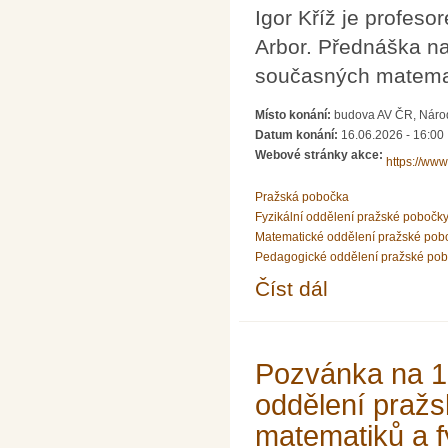
Igor Kříž je profes
Arbor. Přednáška n
současných matema
Místo konání:
budova AV ČR, Národn
Datum konání:
16.06.2026 - 16:00
Webové stránky akce:
https://www.
Pražská pobočka
Fyzikální oddělení pražské pobočk
Matematické oddělení pražské pob
Pedagogické oddělení pražské po
Číst dál
Přednáška prof. Igora 
Pozvánka na 10
oddělení praž
matematiků a f