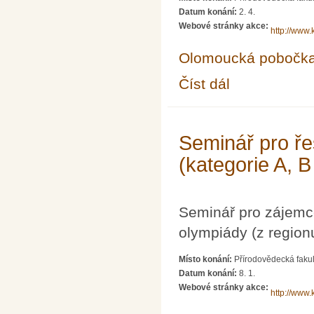
Datum konání:
2. 4.
Webové stránky akce:
http://www.
Olomoucká pobočk
Číst dál
Seminář pro řešitele 
Seminář pro ře
(kategorie A, B
Seminář pro zájemc
olympiády (z region
Místo konání:
Přírodovědecká fakul
Datum konání:
8. 1.
Webové stránky akce:
http://www.