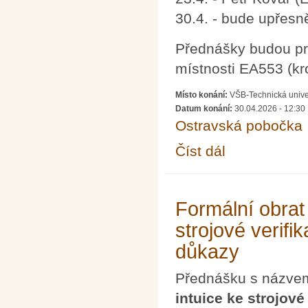
30.4. - bude upřesn
Přednášky budou pr
místnosti EA553 (kr
Místo konání:
VŠB-Technická univer
Datum konání:
30.04.2026 - 12:30
Ostravská pobočka
Číst dál
Přednášky (nejen) pro
Formální obrat
strojové verifi
důkazy
Přednášku s názv
intuice ke strojové