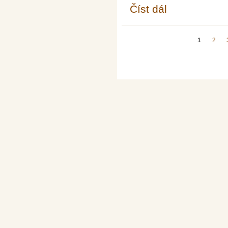
Číst dál
Den PÍ na FIM
Stránky
1
2