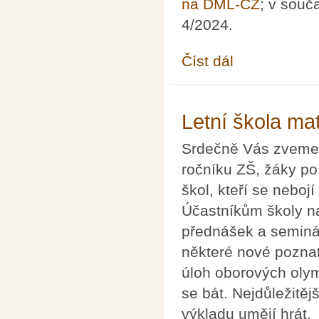
na DML-CZ
; v souč
4/2024.
Číst dál
Pokroky matematiky, f
Letní škola ma
Srdečně Vás zveme n
ročníku ZŠ, žáky po
škol, kteří se neboj
Účastníkům školy n
přednášek a seminá
některé nové poznat
úloh oborových oly
se bát. Nejdůležitějš
výkladu umějí hrát.