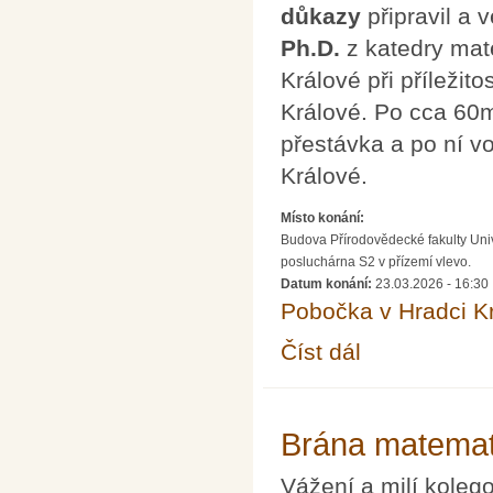
důkazy
připravil a 
Ph.D.
z katedry mat
Králové při příleži
Králové. Po cca 60
přestávka a po ní 
Králové.
Místo konání:
Budova Přírodovědecké fakulty Univ
posluchárna S2 v přízemí vlevo.
Datum konání:
23.03.2026 - 16:30
Pobočka v Hradci K
Číst dál
Formální obrat v matem
Brána matemat
Vážení a milí koleg