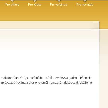
Pro učitele
Pro vědce
Pro veřejnost
Pro novináře
metodám šifrování, konkrétně bude řeč o tzv. RSA algoritmu. Při tomto
tato zpráva zašifrována a přesto je téměř nemožné ji dekódovat. Ukážeme