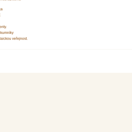
ka
.
enty.
zkumníky
laickou veřejnost.