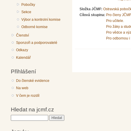
Pobočky
Složka JČMF:
Ostravská poboč
Sekce
Cílová skupina:
Pro členy JČMF
Výbor a kontrolní komise
Pro učitele.
Pro žáky a stud
Odborné komise
Pro vědce a vý
Členství
Pro odbornou i 
Sponzoři a podporovatelé
Odkazy
Kalendář
Přihlášení
Do členské evidence
Na web
V čem je rozdíl
Hledat na jcmf.cz
Hledat