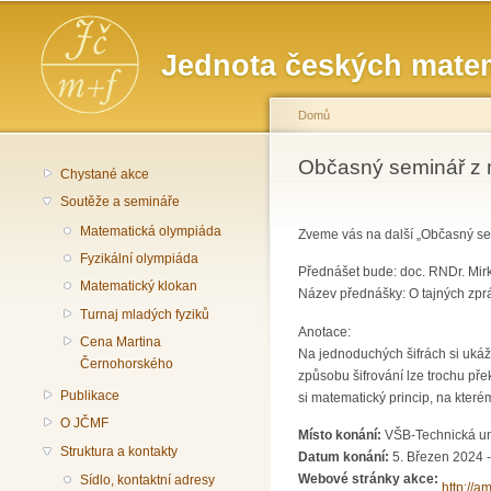
Hlavní menu
Jednota českých matem
Domů
Jste zde
Občasný seminář z 
Chystané akce
Soutěže a semináře
Matematická olympiáda
Zveme vás na další „Občasný sem
Fyzikální olympiáda
Přednášet bude: doc. RNDr. Mir
Matematický klokan
Název přednášky: O tajných zprá
Turnaj mladých fyziků
Anotace:
Cena Martina
Na jednoduchých šifrách si ukáž
Černohorského
způsobu šifrování lze trochu pře
Publikace
si matematický princip, na které
O JČMF
Místo konání:
VŠB-Technická un
Struktura a kontakty
Datum konání:
5. Březen 2024 
Webové stránky akce:
Sídlo, kontaktní adresy
http://a