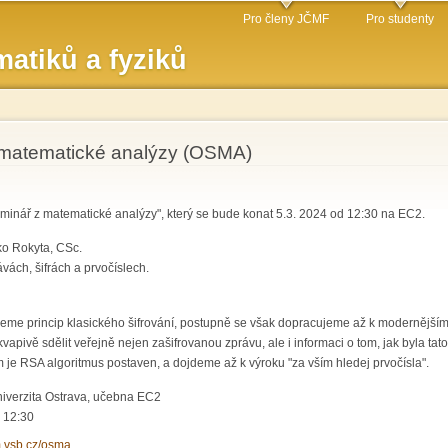
Přejít k
Pro členy JČMF
Pro studenty
hlavnímu
atiků a fyziků
obsahu
matematické analýzy (OSMA)
inář z matematické analýzy", který se bude konat 5.3. 2024 od 12:30 na EC2.
ko Rokyta, CSc.
vách, šifrách a prvočíslech.
eme princip klasického šifrování, postupně se však dopracujeme až k modernějším 
kvapivě sdělit veřejně nejen zašifrovanou zprávu, ale i informaci o tom, jak byla 
m je RSA algoritmus postaven, a dojdeme až k výroku "za vším hledej prvočísla".
iverzita Ostrava, učebna EC2
- 12:30
m.vsb.cz/osma