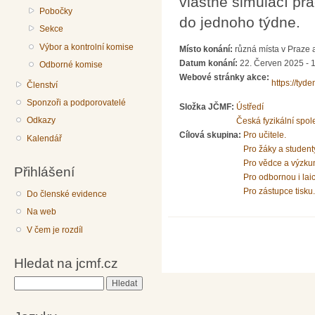
vlastně simulací pr
Pobočky
do jednoho týdne.
Sekce
Výbor a kontrolní komise
Místo konání:
různá místa v Praze 
Datum konání:
22. Červen 2025 - 
Odborné komise
Webové stránky akce:
https://tyde
Členství
Sponzoři a podporovatelé
Složka JČMF:
Ústředí
Odkazy
Česká fyzikální spol
Cílová skupina:
Pro učitele.
Kalendář
Pro žáky a student
Pro vědce a výzku
Přihlášení
Pro odbornou i lai
Pro zástupce tisku.
Do členské evidence
Na web
V čem je rozdíl
Hledat na jcmf.cz
Hledat