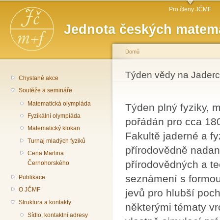
Hlavní menu
Př
Pro členy JČMF
hl
Jednota českých matema
o
Domů
Jste zde
Týden vědy na Jaderc
Chystané akce
Soutěže a semináře
Matematická olympiáda
Týden plný fyziky, 
Fyzikální olympiáda
pořádán pro cca 180
Matematický klokan
Fakultě jaderné a f
Turnaj mladých fyziků
přírodovědně nadan
Cena Martina
přírodovědných a te
Černohorského
seznámení s formo
Publikace
O JČMF
jevů pro hlubší poc
Struktura a kontakty
některými tématy vr
Sídlo, kontaktní adresy