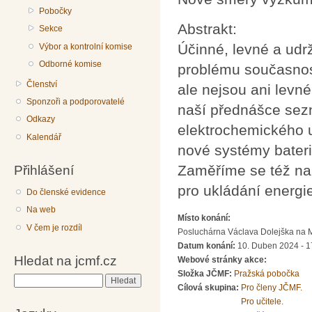
Pobočky
Abstrakt:
Sekce
Účinné, levné a udr
Výbor a kontrolní komise
Odborné komise
problému současnost
Členství
ale nejsou ani levné
Sponzoři a podporovatelé
naší přednášce sez
Odkazy
elektrochemického u
Kalendář
nové systémy baterií
Přihlášení
Zaměříme se též na 
pro ukládání energi
Do členské evidence
Na web
Místo konání:
V čem je rozdíl
Posluchárna Václava Dolejška na Mat
Datum konání:
10. Duben 2024 - 1
Hledat na jcmf.cz
Webové stránky akce:
Složka JČMF:
Pražská pobočka
Hledat
Cílová skupina:
Pro členy JČMF.
Pro učitele.