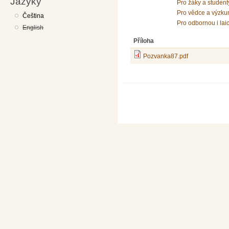
Jazyky
Pro žáky a student
Pro vědce a výzku
Čeština
Pro odbornou i lai
English
Příloha
Pozvanka87.pdf