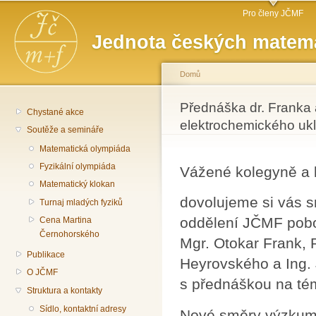
Hlavní menu
Př
Pro členy JČMF
hl
Jednota českých matema
o
Domů
Jste zde
Přednáška dr. Franka
Chystané akce
elektrochemického ukl
Soutěže a semináře
Matematická olympiáda
Fyzikální olympiáda
Vážené kolegyně a 
Matematický klokan
dovolujeme si vás s
Turnaj mladých fyziků
oddělení JČMF pobo
Cena Martina
Černohorského
Mgr. Otokar Frank, 
Publikace
Heyrovského a Ing. 
O JČMF
s přednáškou na té
Struktura a kontakty
Sídlo, kontaktní adresy
Nové směry výzkumu