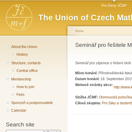
Main menu
Sk
Pro členy JČMF
ma
The Union of Czech Mat
co
Home
You are here
Seminář pro řešitele 
About the Union
History
Structure, contacts
Seminář pro zájemce o řešení úloh
Central office
Místo konání:
Přírodovědecká fakul
Datum konání:
18. September 2015
Membership
Webové stránky akce:
How to join
http://www.
Fees
Složka JČMF:
Olomoucká pobočka
Sponzoři a podporovatelé
Cílová skupina:
Pro žáky a student
Calendar
Search site