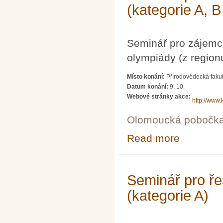
(kategorie A, B
Seminář pro zájemc
olympiády (z region
Místo konání:
Přírodovědecká fakul
Datum konání:
9. 10.
Webové stránky akce:
http://www.
Olomoucká pobočk
Read more
about Seminář p
Seminář pro ře
(kategorie A)