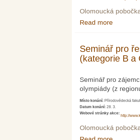
Olomoucká pobočk
Read more
about Seminář p
Seminář pro ře
(kategorie B a
Seminář pro zájemc
olympiády (z region
Místo konání:
Přírodovědecká fakul
Datum konání:
28. 3.
Webové stránky akce:
http://www.
Olomoucká pobočk
Read more
about Seminář p