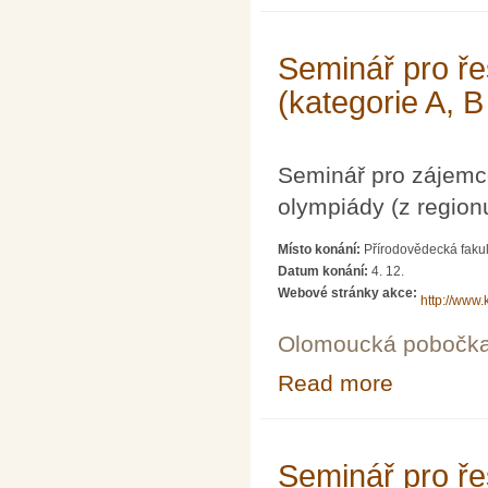
Seminář pro ře
(kategorie A, B
Seminář pro zájemc
olympiády (z region
Místo konání:
Přírodovědecká fakul
Datum konání:
4. 12.
Webové stránky akce:
http://www.
Olomoucká pobočk
Read more
about Seminář p
Seminář pro ře