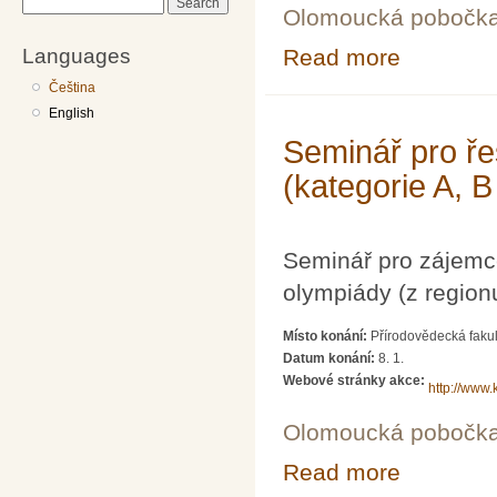
Search
Olomoucká pobočk
Languages
Read more
about Seminář p
Čeština
English
Seminář pro ře
(kategorie A, B
Seminář pro zájemc
olympiády (z region
Místo konání:
Přírodovědecká fakul
Datum konání:
8. 1.
Webové stránky akce:
http://www.
Olomoucká pobočk
Read more
about Seminář p