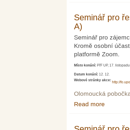
Seminář pro řeš
A)
Seminář pro zájemce
Kromě osobní účasti
platformě Zoom.
Místo konání:
PřF UP, 17. listopad
Datum konání:
12. 12.
Webové stránky akce:
http://fo.upo
Olomoucká pobočk
Read more
about Seminář pr
Seminář pro řeš