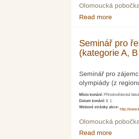
Olomoucká pobočk
Read more
about Seminář p
Seminář pro ře
(kategorie A, B
Seminář pro zájemc
olympiády (z region
Místo konání:
Přírodovědecká fakul
Datum konání:
9. 1.
Webové stránky akce:
http://www.
Olomoucká pobočk
Read more
about Seminář p