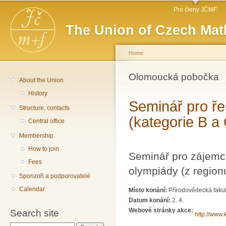
Main menu
Sk
Pro členy JČMF
ma
The Union of Czech Mat
co
Home
You are here
Olomoucká pobočka
About the Union
History
Seminář pro ře
Structure, contacts
(kategorie B a
Central office
Membership
How to join
Seminář pro zájemc
Fees
olympiády (z region
Sponzoři a podporovatelé
Calendar
Místo konání:
Přírodovědecká fakul
Datum konání:
2. 4.
Webové stránky akce:
Search site
http://www.