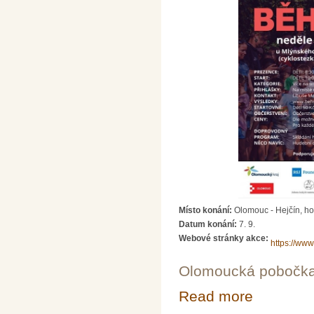
Místo konání:
Olomouc - Hejčín, h
Datum konání:
7. 9.
Webové stránky akce:
https://ww
Olomoucká pobočk
Read more
about Běh s Klo