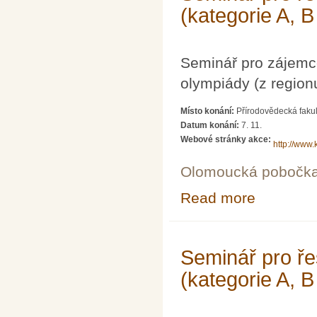
(kategorie A, B
Seminář pro zájemc
olympiády (z region
Místo konání:
Přírodovědecká fakul
Datum konání:
7. 11.
Webové stránky akce:
http://www.
Olomoucká pobočk
Read more
about Seminář p
Seminář pro ře
(kategorie A, B