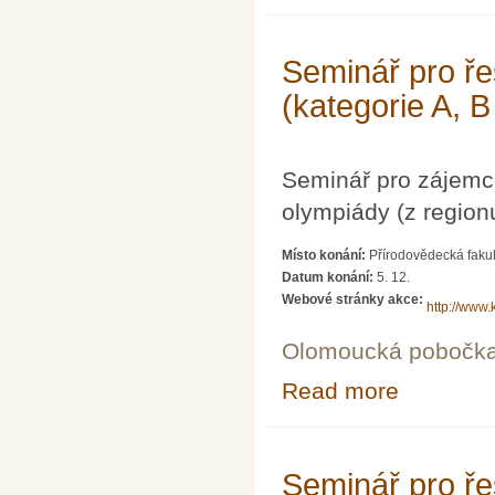
Seminář pro ře
(kategorie A, B
Seminář pro zájemc
olympiády (z region
Místo konání:
Přírodovědecká fakul
Datum konání:
5. 12.
Webové stránky akce:
http://www.
Olomoucká pobočk
Read more
about Seminář p
Seminář pro ře