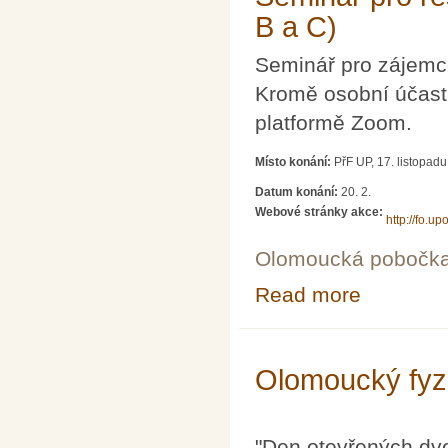
B a C)
Seminář pro zájemce
Kromě osobní účasti
platformě Zoom.
Místo konání:
PřF UP, 17. listopad
Datum konání:
20. 2.
Webové stránky akce:
http://fo.upo
Olomoucká pobočk
Read more
about Seminář p
Olomoucký fyzi
"Den otevřených dveř