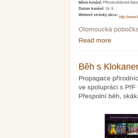
Místo konání:
Přírodovědecká fakul
Datum konání:
19. 9.
Webové stránky akce:
http://www.
Olomoucká pobočk
Read more
about Seminář p
Běh s Klokanem
Propagace přírodníc
ve spolupráci s PřF
Přespolní běh, skáká