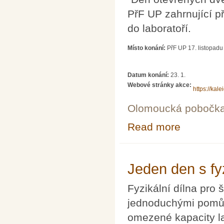
PřF UP zahrnující p
do laboratoří.
Místo konání:
PřF UP 17. listopad
Datum konání:
23. 1.
Webové stránky akce:
https://kal
Olomoucká pobočk
Read more
about Olomoucký
Jeden den s fy
Fyzikální dílna pro š
jednoduchými pomůc
omezené kapacity la