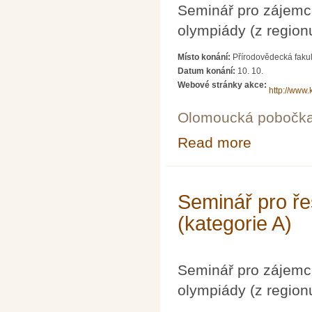
Seminář pro zájemc
olympiády (z region
Místo konání:
Přírodovědecká fakul
Datum konání:
10. 10.
Webové stránky akce:
http://www.
Olomoucká pobočk
Read more
about Seminář p
Seminář pro ře
(kategorie A)
Seminář pro zájemc
olympiády (z region