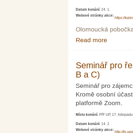
Datum konání:
24. 1.
Webové stránky akce:
https://kal
Olomoucká pobočk
Read more
about Olomoucký
Seminář pro řeš
B a C)
Seminář pro zájemce
Kromě osobní účasti
platformě Zoom.
Místo konání:
PřF UP, 17. listopad
Datum konání:
14. 2.
Webové stránky akce:
http://fo.upo