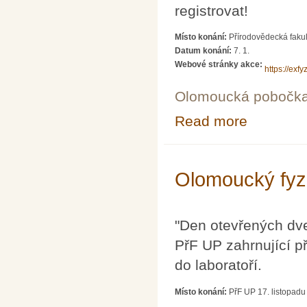
registrovat!
Místo konání:
Přírodovědecká fakul
Datum konání:
7. 1.
Webové stránky akce:
https://exfy
Olomoucká pobočk
Read more
about Jeden den
Olomoucký fyzi
"Den otevřených dveř
PřF UP zahrnující p
do laboratoří.
Místo konání:
PřF UP 17. listopad