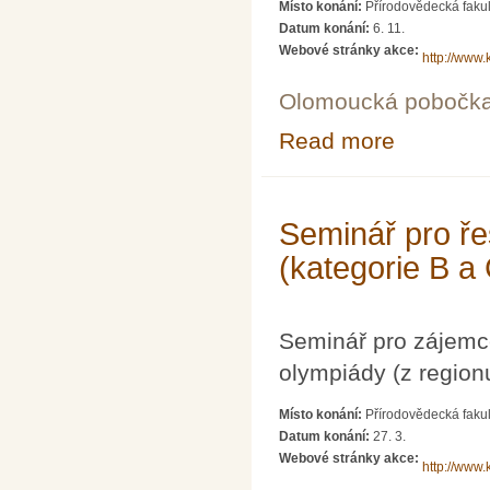
Místo konání:
Přírodovědecká fakul
Datum konání:
6. 11.
Webové stránky akce:
http://www.
Olomoucká pobočk
Read more
about Seminář p
Seminář pro ře
(kategorie B a
Seminář pro zájemc
olympiády (z region
Místo konání:
Přírodovědecká fakul
Datum konání:
27. 3.
Webové stránky akce:
http://www.