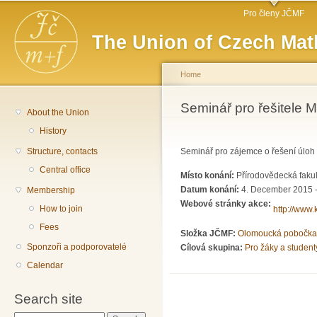
Main menu
Sk
Pro členy JČMF
ma
The Union of Czech Mat
co
Home
You are here
Seminář pro řešitele M
About the Union
History
Structure, contacts
Seminář pro zájemce o řešení úloh
Central office
Místo konání:
Přírodovědecká fakul
Datum konání:
4. December 2015 -
Membership
Webové stránky akce:
How to join
http://www.
Fees
Složka JČMF:
Olomoucká pobočka
Sponzoři a podporovatelé
Cílová skupina:
Pro žáky a student
Calendar
Search site