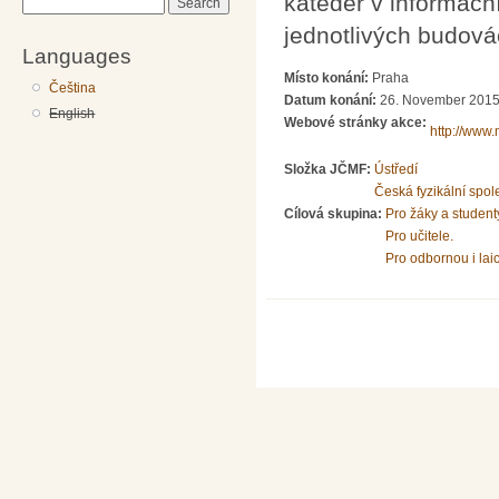
kateder v informač
Search
jednotlivých budov
Languages
Místo konání:
Praha
Čeština
Datum konání:
26. November 2015
English
Webové stránky akce:
http://www.
Složka JČMF:
Ústředí
Česká fyzikální spol
Cílová skupina:
Pro žáky a student
Pro učitele.
Pro odbornou i lai