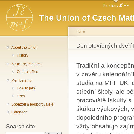
Main menu
Sk
Pro členy JČMF
ma
The Union of Czech Mat
co
Home
You are here
Den otevřených dveř
About the Union
History
Structure, contacts
Tradiční a koncepčn
Central office
v závěru kalendářn
Membership
studia na MFF UK, o 
How to join
střední školy, ale b
Fees
pracoviště fakulty 
Sponzoři a podporovatelé
škálou výukových, 
Calendar
dopoledního progra
vždy obsahuje zajím
Search site