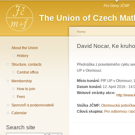
Main menu
Sk
Pro členy JČMF
ma
The Union of Czech Mat
co
Home
You are here
David Nocar, Ke kruho
About the Union
History
Structure, contacts
Přednáška z pravidelného cyklu sem
UP v Olomouci.
Central office
Místo konání:
PřF UP v Olomouci, 1
Membership
Datum konání:
12. April 2016 - 14:
How to join
Webové stránky akce:
http://www
Fees
Sponzoři a podporovatelé
Složka JČMF:
Olomoucká pobočka
Cílová skupina:
Pro odbornou i lai
Calendar
Search site