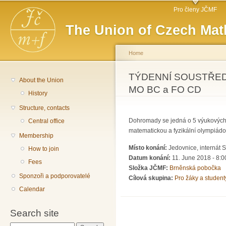
Main menu
Sk
Pro členy JČMF
ma
The Union of Czech Mat
co
Home
You are here
TÝDENNÍ SOUSTŘED
About the Union
MO BC a FO CD
History
Structure, contacts
Dohromady se jedná o 5 výukových d
Central office
matematickou a fyzikální olympiádo
Membership
Místo konání:
Jedovnice, internát 
How to join
Datum konání:
11. June 2018 - 8:0
Fees
Složka JČMF:
Brněnská pobočka
Sponzoři a podporovatelé
Cílová skupina:
Pro žáky a student
Calendar
Search site