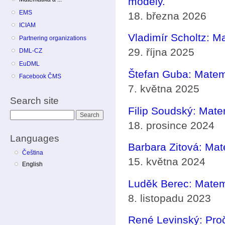
modely.
EMS
18. března 2026
ICIAM
Vladimír Scholtz: Ma
Partnering organizations
29. října 2025
DML-CZ
EuDML
Štefan Guba: Mate
Facebook ČMS
7. května 2025
Search site
Filip Soudský: Mate
Search
18. prosince 2024
Languages
Barbara Zitová: Mat
Čeština
15. května 2024
English
Luděk Berec: Matem
8. listopadu 2023
René Levinský: Pro