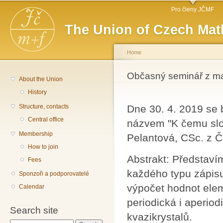
Main menu
Sk
Pro členy JČMF
ma
The Union of Czech Mat
co
Home
You are here
Občasný seminář z m
About the Union
History
Structure, contacts
Dne 30. 4. 2019 se
Central office
názvem "K čemu slouž
Membership
Pelantová, CSc. z 
How to join
Abstrakt: Představí
Fees
každého typu zápisu 
Sponzoři a podporovatelé
výpočet hodnot elem
Calendar
periodická i aperio
Search site
kvazikrystalů.