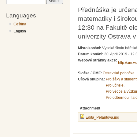
Search
Přednáška je určena
Languages
matematiky i široko
Čeština
12:30 na Fakultě el
English
univerzity Ostrava 
Místo konání:
Vysoká škola báňská 
Datum konání:
30. April 2019 - 12:
Webové stránky akce:
http://am.v
Složka JČMF:
Ostravská pobočka
Cílová skupina:
Pro žáky a student
Pro učitele.
Pro vědce a výzku
Pro odbornou i lai
Attachment
Edita_Pelantova.jpg