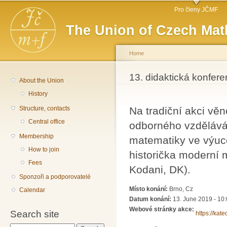
Main menu
Sk
Pro členy JČMF
ma
The Union of Czech Mat
co
Home
You are here
13. didaktická konfer
About the Union
History
Structure, contacts
Na tradiční akci vě
Central office
odborného vzděláván
Membership
matematiky ve výuc
How to join
historička moderní m
Fees
Kodani, DK).
Sponzoři a podporovatelé
Místo konání:
Brno, Cz
Calendar
Datum konání:
13. June 2019 - 10
Webové stránky akce:
Search site
https://kat