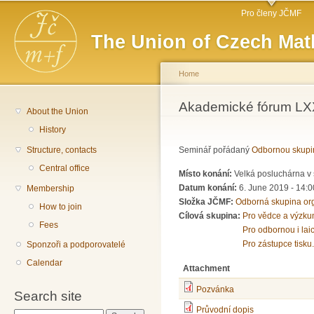
Main menu
Sk
Pro členy JČMF
ma
The Union of Czech Mat
co
Home
You are here
Akademické fórum LXXX
About the Union
History
Structure, contacts
Seminář pořádaný
Odbornou skupi
Central office
Místo konání:
Velká posluchárna v 
Datum konání:
6. June 2019 - 14:0
Membership
Složka JČMF:
Odborná skupina or
How to join
Cílová skupina:
Pro vědce a výzku
Fees
Pro odbornou i lai
Pro zástupce tisku.
Sponzoři a podporovatelé
Calendar
Attachment
Pozvánka
Search site
Průvodní dopis