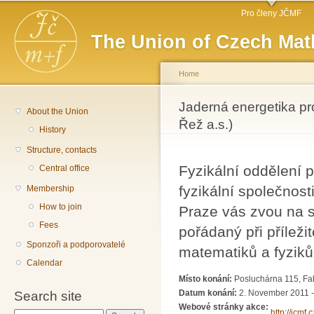
Main menu
Sk
Pro členy JČMF
ma
The Union of Czech Mat
co
Home
You are here
Jaderná energetika pr
About the Union
Řež a.s.)
History
Structure, contacts
Fyzikální oddělení
Central office
fyzikální společnos
Membership
How to join
Praze vás zvou na s
Fees
pořádaný při příleži
Sponzoři a podporovatelé
matematiků a fyziků
Calendar
Místo konání:
Posluchárna 115, Fak
Datum konání:
2. November 2011 -
Search site
Webové stránky akce:
http://jcmf