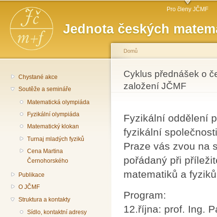
Hlavní menu
Př
Pro členy JČMF
hl
Jednota českých matema
o
Domů
Jste zde
Cyklus přednášek o čes
Chystané akce
založení JČMF
Soutěže a semináře
Matematická olympiáda
Fyzikální olympiáda
Fyzikální oddělení
Matematický klokan
fyzikální společnos
Turnaj mladých fyziků
Praze vás zvou na s
Cena Martina
pořádaný při příleži
Černohorského
matematiků a fyziků
Publikace
O JČMF
Program:
Struktura a kontakty
12.října: prof. Ing.
Sídlo, kontaktní adresy