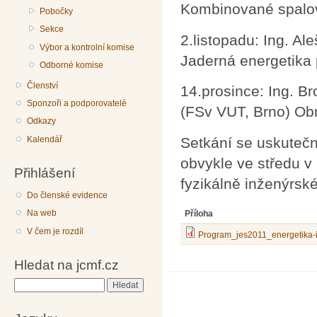
Kombinované spalován
Pobočky
Sekce
2.listopadu: Ing. A
Výbor a kontrolní komise
Jaderná energetika p
Odborné komise
Členství
14.prosince: Ing. Br
Sponzoři a podporovatelé
(FSv VUT, Brno) Obn
Odkazy
Kalendář
Setkání se uskutečn
obvykle ve středu v
Přihlášení
fyzikálně inženýrské
Do členské evidence
Na web
Příloha
V čem je rozdíl
Program_jes2011_energetika-i
Hledat na jcmf.cz
Hledat