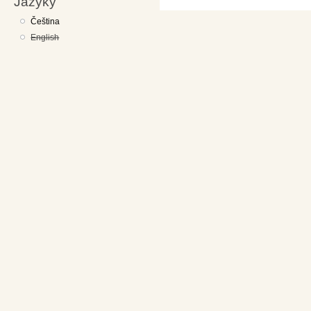
Jazyky
Čeština
English