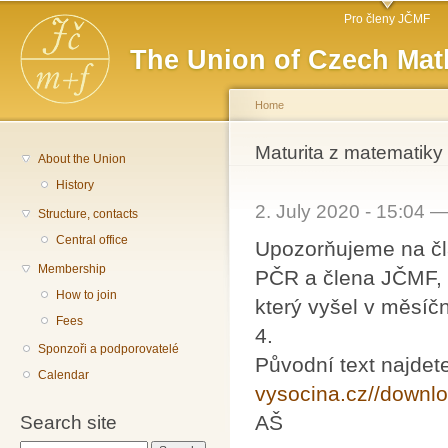
Main menu
Sk
Pro členy JČMF
ma
The Union of Czech Mat
co
Home
You are here
Maturita z matematiky
About the Union
History
2. July 2020 - 15:04 
Structure, contacts
Central office
Upozorňujeme na člá
Membership
PČR a člena JČMF,
How to join
který vyšel v měsíčn
Fees
4.
Sponzoři a podporovatelé
Původní text najdet
Calendar
vysocina.cz//downl
AŠ
Search site