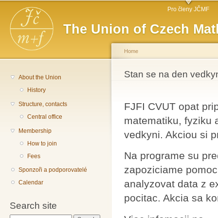
Main menu
Sk
Pro členy JČMF
ma
The Union of Czech Mat
co
Home
You are here
Stan se na den vedky
About the Union
History
Structure, contacts
FJFI CVUT opat prip
Central office
matematiku, fyziku
Membership
vedkyni. Akciou si 
How to join
Na programe su pre
Fees
zapoziciame pomock
Sponzoři a podporovatelé
analyzovat data z 
Calendar
pocitac. Akcia sa ko
Search site