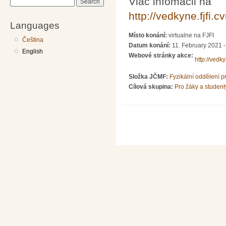
Viac infomacii na
Search
http://vedkyne.fjfi.cv
Languages
Místo konání:
virtualne na FJFI
Čeština
Datum konání:
11. February 2021 -
English
Webové stránky akce:
http://vedkyn
Složka JČMF:
Fyzikální oddělení 
Cílová skupina:
Pro žáky a student