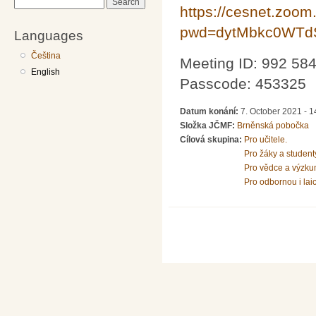
Search
https://cesnet.zoo
pwd=dytMbkc0WTd
Languages
Čeština
Meeting ID: 992 58
English
Passcode: 453325
Datum konání:
7. October 2021 - 1
Složka JČMF:
Brněnská pobočka
Cílová skupina:
Pro učitele.
Pro žáky a student
Pro vědce a výzku
Pro odbornou i lai