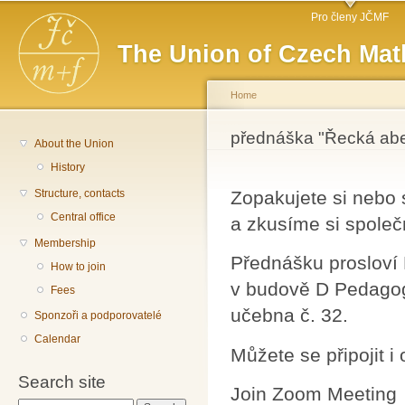
Main menu
Sk
Pro členy JČMF
ma
The Union of Czech Mat
co
Home
You are here
přednáška "Řecká abe
About the Union
History
Structure, contacts
Zopakujete si nebo
Central office
a zkusíme si společ
Membership
Přednášku prosloví 
How to join
v budově D Pedagogi
Fees
učebna č. 32.
Sponzoři a podporovatelé
Calendar
Můžete se připojit i 
Search site
Join Zoom Meeting