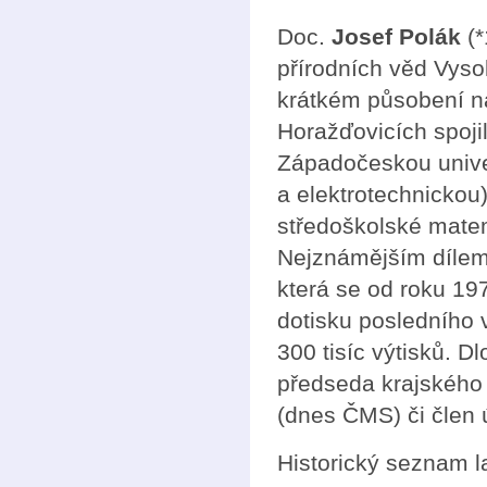
Doc.
Josef Polák
(*
přírodních věd Vyso
krátkém působení na
Horažďovicích spoji
Západočeskou univer
a elektrotechnickou
středoškolské matem
Nejznámějším dílem 
která se od roku 19
dotisku posledního 
300 tisíc výtisků. D
předseda krajského
(dnes ČMS) či člen 
Historický seznam 