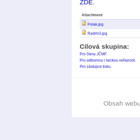
ZDE
.
Attachment
Polak.jpg
Radim3.jpg
Cílová skupina:
Pro členy JČMF.
Pro odbornou i laickou veřejnost.
Pro zástupce tisku.
Obsah web