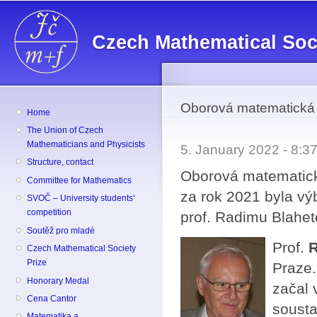
Sk
ma
Czech Mathematical Soc
co
Oborová matematická
Home
The Union of Czech
Mathematicians and Physicists
5. January 2022 - 8:
Structure, contact
Oborová matematick
Committee for Mathematics
za rok 2021 byla v
SVOČ – University students'
competition
prof. Radimu Blahet
Soutěž pro mladé
Prof.
R
Czech Mathematical Society
Prize
Praze.
Honorary Medal
začal 
Cena Cantor
sousta
Matematika a ...