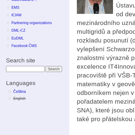
Ústavu
EMS
od dev
ICIAM
mezinárodního uzná
Partnering organizations
multigridů a předpo
DML-CZ
EuDML
rozkladu posunutí (
Facebook ČMS
vylepšení Schwarzo
znalostmi výrazně p
Search site
excelence IT4Innova
Search
pracoviště při VŠB-
Languages
matematiky v geově
odborníkem nejen v
Čeština
English
pořadatelem mezinár
SNA), které jsou ob
také pro přátelskou