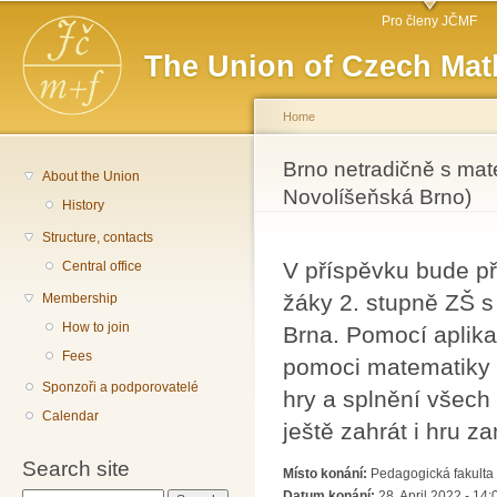
Main menu
Sk
Pro členy JČMF
ma
The Union of Czech Mat
co
Home
You are here
Brno netradičně s mat
About the Union
Novolíšeňská Brno)
History
Structure, contacts
V příspěvku bude p
Central office
žáky 2. stupně ZŠ s
Membership
How to join
Brna. Pomocí aplika
Fees
pomoci matematiky i
Sponzoři a podporovatelé
hry a splnění všech
Calendar
ještě zahrát i hru 
Search site
Místo konání:
Pedagogická fakulta 
Datum konání:
28. April 2022 - 14: