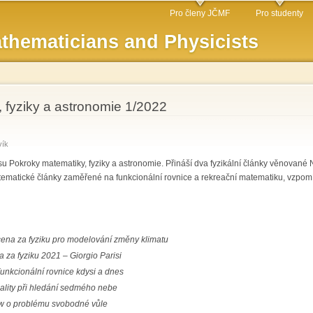
Skip to
Pro členy JČMF
Pro studenty
main
thematicians and Physicists
content
 fyziky a astronomie 1/2022
vík
isu Pokroky matematiky, fyziky a astronomie. Přináší dva fyzikální články věnov
matické články zaměřené na funkcionální rovnice a rekreační matematiku, vzpom
ena za fyziku pro modelování změny klimatu
 za fyziku 2021 – Giorgio Parisi
unkcionální rovnice kdysi a dnes
onality při hledání sedmého nebe
w o problému svobodné vůle