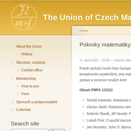
Main menu
The Union of Czech Ma
Home
You are here
Pokroky matematiky,
About the Union
History
21. April 2022 - 15:59 —
Antonín Sla
Structure, contacts
Právě vychází nové číslo časop
Central office
komplexním systémům), dva mate
Membership
zprávy a recenze nových knih.
How to join
Obsah PMFA 1/2022
Fees
Tomáš Halenka:
Nobelova c
Sponzoři a podporovatelé
Václav Janiš:
Nobelova cena
Calendar
Antonín Slavík, Jiří Veselý:
F
Luboš Pick:
O využití iraci
Search site
Jan Novotný:
John D. Barro