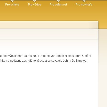
Pro učitele
Pro vědce
Pro veřejnost
Pro novináře
ané Nobelovým cenám za rok 2021 (modelování změn klimatu, porozumění
ínku na nedávno zesnulého vědce a spisovatele Johna D. Barrowa,