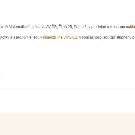
hovně Matematického ústavu AV ČR, Žitná 25, Praha 1, v prodejně a v eshopu
nakla
fyziky a astronomie
jsou
k dispozici na DML-CZ
; v současnosti jsou zpřístupněny pl
.