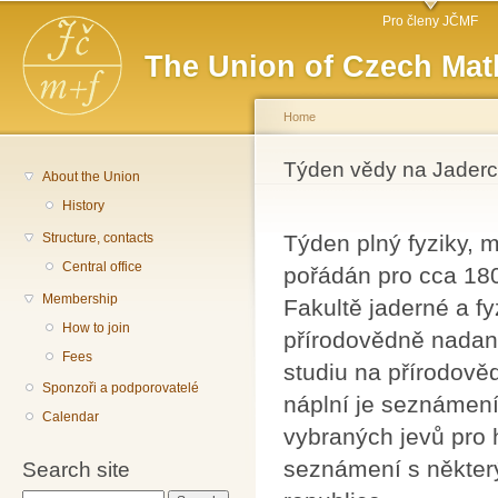
Main menu
Sk
Pro členy JČMF
ma
The Union of Czech Mat
co
Home
You are here
Týden vědy na Jaderc
About the Union
History
Structure, contacts
Týden plný fyziky, 
Central office
pořádán pro cca 180
Membership
Fakultě jaderné a f
How to join
přírodovědně nadan
Fees
studiu na přírodově
Sponzoři a podporovatelé
náplní je seznámen
Calendar
vybraných jevů pro 
seznámení s někter
Search site