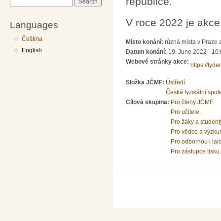
republice.
Search
V roce 2022 je akc
Languages
Čeština
Místo konání:
různá místa v Praze 
English
Datum konání:
19. June 2022 - 10
Webové stránky akce:
https://tyde
Složka JČMF:
Ústředí
Česká fyzikální spol
Cílová skupina:
Pro členy JČMF.
Pro učitele.
Pro žáky a student
Pro vědce a výzku
Pro odbornou i lai
Pro zástupce tisku.