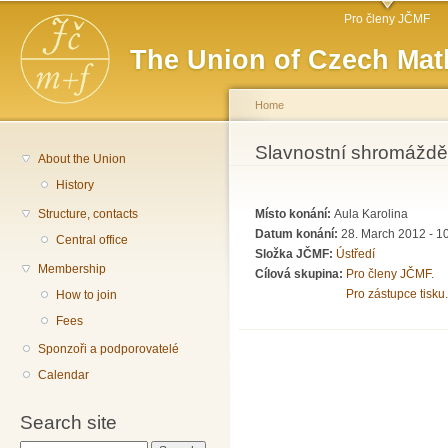
Main menu
Sk
Pro členy JČMF
ma
The Union of Czech Mat
co
Home
You are here
Slavnostní shromážděn
About the Union
History
Structure, contacts
Místo konání:
Aula Karolina
Datum konání:
28. March 2012 -
1
Central office
Složka JČMF:
Ústředí
Membership
Cílová skupina:
Pro členy JČMF.
Pro zástupce tisku.
How to join
Fees
Sponzoři a podporovatelé
Calendar
Search site