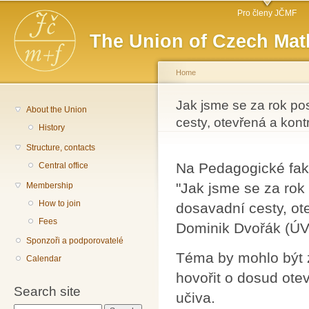
Main menu
Sk
Pro členy JČMF
ma
The Union of Czech Mat
co
Home
You are here
Jak jsme se za rok pos
About the Union
cesty, otevřená a kont
History
Structure, contacts
Na Pedagogické fak
Central office
"Jak jsme se za rok 
Membership
How to join
dosavadní cesty, ot
Fees
Dominik Dvořák (Ú
Sponzoři a podporovatelé
Téma by mohlo být z
Calendar
hovořit o dosud ote
Search site
učiva.