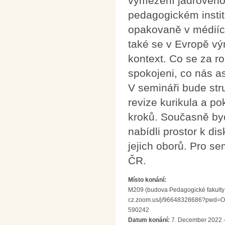
vymezení jádrového 
pedagogickém institu
opakovaně v médiích 
také se v Evropě vý
kontext. Co se za rok
spokojeni, co nás a
V semináři bude str
revize kurikula a p
kroků. Současně by
nabídli prostor k d
jejich oborů. Pro s
ČR.
Místo konání:
M209 (budova Pedagogické fakulty UK
cz.zoom.us/j/96648328686?pwd=
590242
Datum konání:
7. December 2022 -