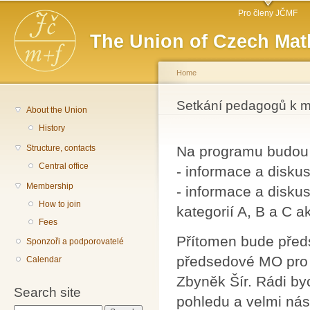
Main menu
Sk
Pro členy JČMF
ma
The Union of Czech Mat
co
Home
You are here
Setkání pedagogů k m
About the Union
History
Structure, contacts
Na programu budou 
Central office
- informace a disku
Membership
- informace a disk
How to join
kategorií A, B a C a
Fees
Přítomen bude předs
Sponzoři a podporovatelé
předsedové MO pro 
Calendar
Zbyněk Šír. Rádi by
Search site
pohledu a velmi nás