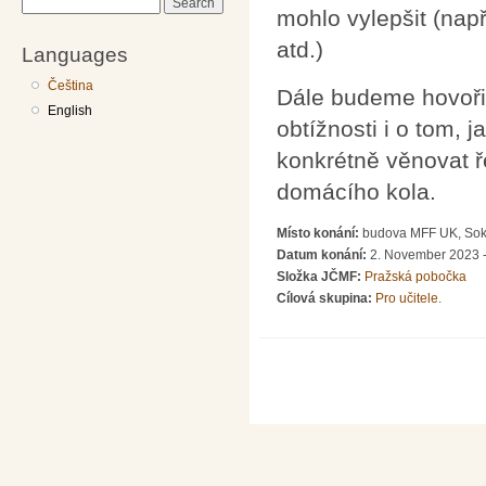
Search
mohlo vylepšit (na
atd.)
Languages
Čeština
Dále budeme hovořit
English
obtížnosti i o tom, 
konkrétně věnovat 
domácího kola.
Místo konání:
budova MFF UK, Soko
Datum konání:
2. November 2023 -
Složka JČMF:
Pražská pobočka
Cílová skupina:
Pro učitele.