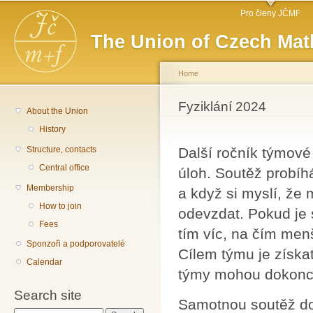
Main menu
Sk
Pro členy JČMF
ma
The Union of Czech Mat
co
Home
You are here
Fyziklání 2024
About the Union
History
Structure, contacts
Další ročník týmové
Central office
úloh. Soutěž probíh
Membership
a když si myslí, že 
How to join
odevzdat. Pokud je 
Fees
tím víc, na čím menš
Sponzoři a podporovatelé
Cílem týmu je získa
Calendar
týmy mohou dokonce
Search site
Samotnou soutěž do