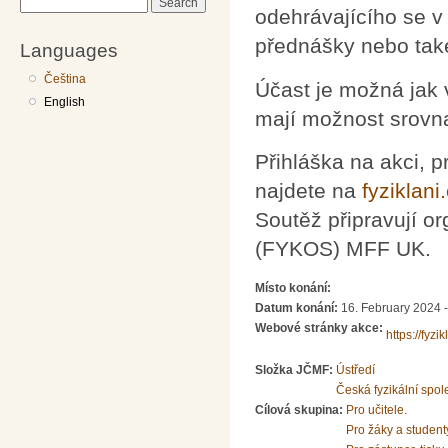
Search
odehrávajícího se v
přednášky nebo také
Languages
Čeština
Účast je možná jak v
English
mají možnost srovna
Přihláška na akci, p
najdete na
fyziklani
Soutěž připravují o
(FYKOS) MFF UK.
Místo konání:
Datum konání:
16. February 2024 
Webové stránky akce:
https://fyzik
Složka JČMF:
Ústředí
Česká fyzikální spol
Cílová skupina:
Pro učitele.
Pro žáky a student