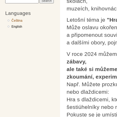
školách,
Search
muzeích, knihovnác
Languages
Letošní téma je
"Hr
Čeština
Může oslavu okořenit
English
a připomenout souv
a dalšími obory, po
V roce 2024 můžem
zábavy,
ale také si můžem
zkoumání, experim
Např. Můžete prozk
nebo dlaždicemi:
Hra s dlaždicemi, kt
šestiúhelníky nebo 
Pokuste se je umísti