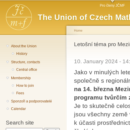
Main menu
Sk
Pro členy JČMF
ma
The Union of Czech Mat
co
Home
You are here
Letošní téma pro Mezi
About the Union
History
10. January 2024 - 1
Structure, contacts
Central office
Jako v minulých let
Membership
společně s regionál
How to join
na 14. března Mez
Fees
programu tvůrčím 
Sponzoři a podporovatelé
Je to skutečně celo
Calendar
jsou všechny země
k účasti prostřednic
Search site