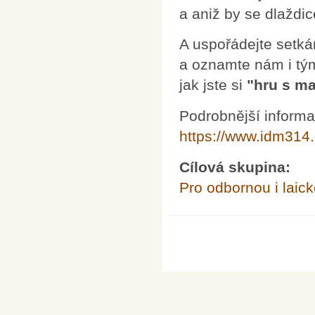
a aniž by se dlaždic
A uspořádejte setkán
a oznamte nám i tý
jak jste si
"hru s m
Podrobnější informac
https://www.idm314
Cílová skupina:
Pro odbornou i laick