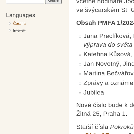
včetně hodináře Joo
Search
ve švýcarském St. Ga
Languages
Obsah PMFA 1/202
Čeština
English
Jana Preclíková,
výprava do světa
Kateřina Kůsová,
Jan Novotný, Jin
Martina Bečvářov
Zprávy a oznáme
Jubilea
Nové číslo bude k 
Žitná 25, Praha 1.
Starší čísla
Pokroků