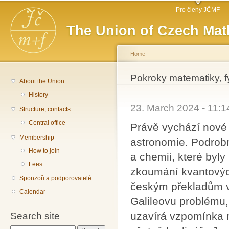
Main menu
Sk
Pro členy JČMF
ma
The Union of Czech Mat
co
Home
You are here
Pokroky matematiky, f
About the Union
History
23. March 2024 - 11:
Structure, contacts
Central office
Právě vychází nové 
Membership
astronomie. Podrob
How to join
a chemii, které byly
Fees
zkoumání kvantových
Sponzoři a podporovatelé
českým překladům 
Calendar
Galileovu problému, 
uzavírá vzpomínka 
Search site