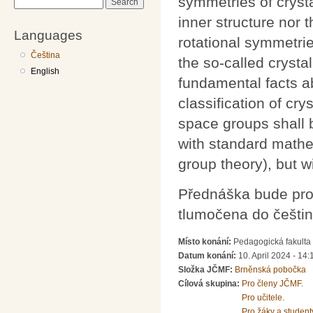
symmetries of crystal
Search
inner structure nor 
Languages
rotational symmetries
Čeština
the so-called crystal
English
fundamental facts ab
classification of cry
space groups shall 
with standard math
group theory), but w
Přednáška bude pros
tlumočena do češtin
Místo konání:
Pedagogická fakulta 
Datum konání:
10. April 2024 - 14:
Složka JČMF:
Brněnská pobočka
Cílová skupina:
Pro členy JČMF.
Pro učitele.
Pro žáky a student