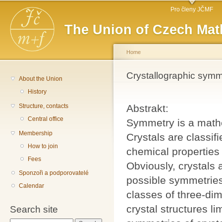
Main menu
Sk
Pro členy JČMF
ma
The Union of Czech Mat
co
Home
You are here
Crystallographic symm
About the Union
History
Structure, contacts
Abstrakt:
Central office
Symmetry is a mathe
Membership
Crystals are classif
How to join
chemical properties
Fees
Obviously, crystals
Sponzoři a podporovatelé
possible symmetries
Calendar
classes of three-dim
crystal structures l
Search site