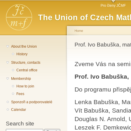
Main menu
Sk
Pro členy JČMF
ma
The Union of Czech Mat
co
Home
You are here
Prof. Ivo Babuška, m
About the Union
History
Structure, contacts
Zveme Vás na seminá
Central office
Prof. Ivo Babuška
Membership
How to join
Do programu přispěj
Fees
Lenka Babuška, Manc
Sponzoři a podporovatelé
Vít Babuška, Sandia
Calendar
Douglas N. Arnold, 
Search site
Leszek F. Demkewicz