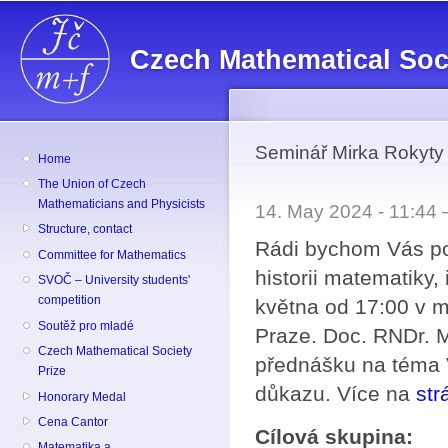
Sk
ma
Czech Mathematical Soc
co
Seminář Mirka Rokyty
Home
The Union of Czech
Mathematicians and Physicists
14. May 2024 - 11:44
Structure, contact
Rádi bychom Vás po
Committee for Mathematics
historii matematiky,
SVOČ – University students'
competition
května od 17:00 v m
Soutěž pro mladé
Praze. Doc. RNDr. 
Czech Mathematical Society
přednášku na téma 
Prize
důkazu. Více na
str
Honorary Medal
Cena Cantor
Cílová skupina:
Matematika a ...