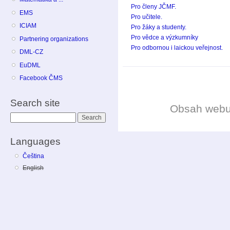
Pro členy JČMF.
EMS
Pro učitele.
ICIAM
Pro žáky a studenty.
Pro vědce a výzkumníky
Partnering organizations
Pro odbornou i laickou veřejnost.
DML-CZ
EuDML
Facebook ČMS
Search site
Obsah web
Search
Languages
Čeština
English