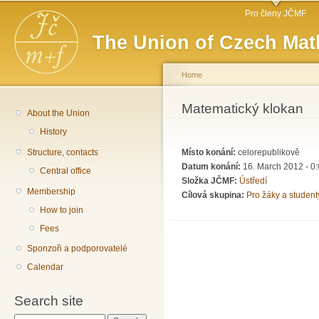
Main menu
Sk
Pro členy JČMF
ma
The Union of Czech Mat
co
Home
You are here
Matematický klokan
About the Union
History
Structure, contacts
Místo konání:
celorepublikově
Datum konání:
16. March 2012 - 0
Central office
Složka JČMF:
Ústředí
Membership
Cílová skupina:
Pro žáky a student
How to join
Fees
Sponzoři a podporovatelé
Calendar
Search site