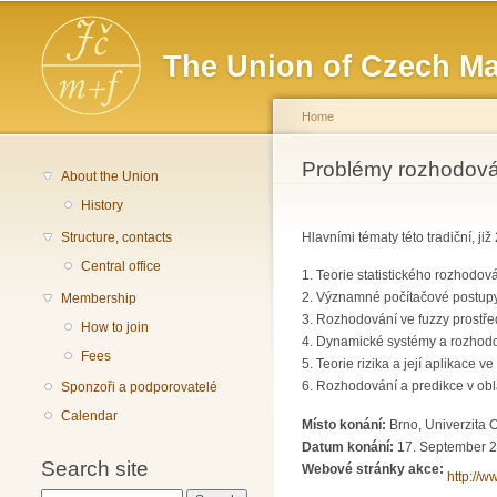
Main menu
The Union of Czech Ma
Home
You are here
Problémy rozhodov
About the Union
History
Structure, contacts
Hlavními tématy této tradiční, j
Central office
1. Teorie statistického rozhodová
2. Významné počítačové postupy
Membership
3. Rozhodování ve fuzzy prostřed
How to join
4. Dynamické systémy a rozhodov
Fees
5. Teorie rizika a její aplikace v
6. Rozhodování a predikce v obl
Sponzoři a podporovatelé
Calendar
Místo konání:
Brno, Univerzita 
Datum konání:
17. September 2
Search site
Webové stránky akce:
http://