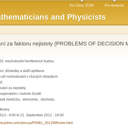
Skip to
Pro členy JČMF
Pro studenty
main
thematicians and Physicists
content
ání za faktoru nejistoty (PROBLEMS OF DECIS
iž 20. mezinárodní konference budou:
ní, důsledky a další aplikace.
 při rozhodování v různých oblastech.
í.
ání za nejistoty.
e vojenském i civilním životě.
asti medicíny , ekonomie , obchodu.
Obrany
012 - 9:00
to
21. September 2012 - 18:00
www.pdmu.univ.kiev.ua/PDMU_2012W/home.html