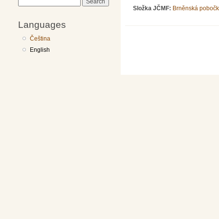
Search
Složka JČMF:
Brněnská poboč
Languages
Čeština
English