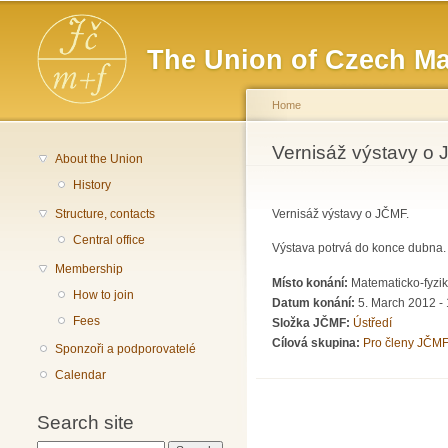
Main menu
The Union of Czech Ma
Home
You are here
Vernisáž výstavy o
About the Union
History
Structure, contacts
Vernisáž výstavy o JČMF.
Central office
Výstava potrvá do konce dubna.
Membership
Místo konání:
Matematicko-fyzik
How to join
Datum konání:
5. March 2012 -
Fees
Složka JČMF:
Ústředí
Cílová skupina:
Pro členy JČMF
Sponzoři a podporovatelé
Calendar
Search site