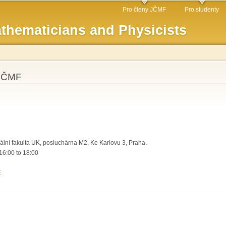
Skip to
Pro členy JČMF
Pro studenty
main
thematicians and Physicists
content
 JČMF
ální fakulta UK, posluchárna M2, Ke Karlovu 3, Praha.
16:00
to
18:00
.