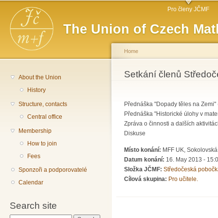
Main menu
Sk
Pro členy JČMF
ma
The Union of Czech Mat
co
Home
You are here
Setkání členů Středo
About the Union
History
Structure, contacts
Přednáška "Dopady těles na Zemi" (
Přednáška "Historické úlohy v mat
Central office
Zpráva o činnosti a dalších aktivit
Membership
Diskuse
How to join
Místo konání:
MFF UK, Sokolovská 
Fees
Datum konání:
16. May 2013 -
15:
Složka JČMF:
Středočeská pobočk
Sponzoři a podporovatelé
Cílová skupina:
Pro učitele.
Calendar
Search site