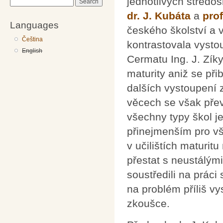
jednotlivých středo
Search
dr. J. Kubáta
a
prof
Languages
českého školství a v
Čeština
kontrastovala vystou
English
Cermatu Ing. J. Zíky,
maturity aniž se přib
dalších vystoupení 
věcech se však přev
všechny typy škol j
přinejmenším pro vš
v učilištích maturit
přestat s neustálým
soustředili na práci
na problém příliš vy
zkoušce.