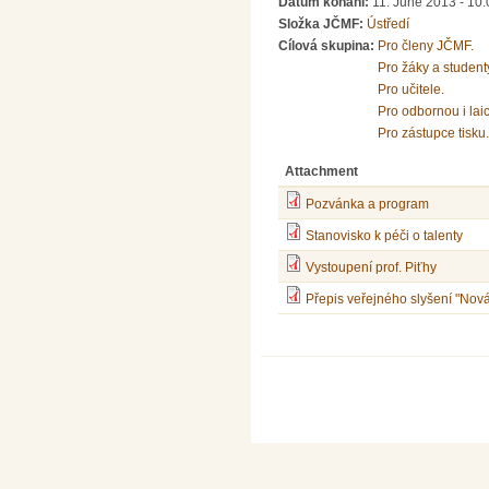
Datum konání:
11. June 2013 - 10:
Složka JČMF:
Ústředí
Cílová skupina:
Pro členy JČMF.
Pro žáky a student
Pro učitele.
Pro odbornou i lai
Pro zástupce tisku.
Attachment
Pozvánka a program
Stanovisko k péči o talenty
Vystoupení prof. Piťhy
Přepis veřejného slyšení "Nová