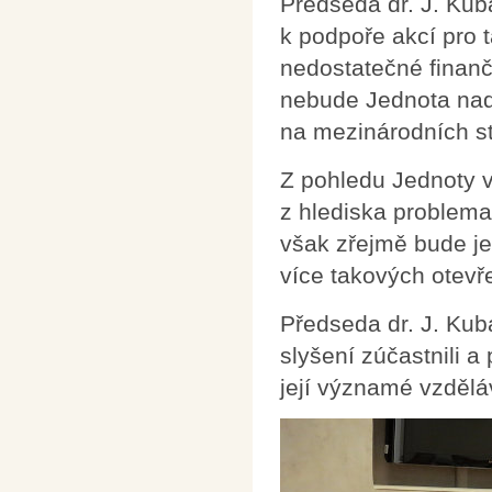
Předseda dr. J. Kub
k podpoře akcí pro t
nedostatečné finan
nebude Jednota nadá
na mezinárodních s
Z pohledu Jednoty ve
z hlediska problema
však zřejmě bude je
více takových otevř
Předseda dr. J. Kub
slyšení zúčastnili a
její významé vzdělá