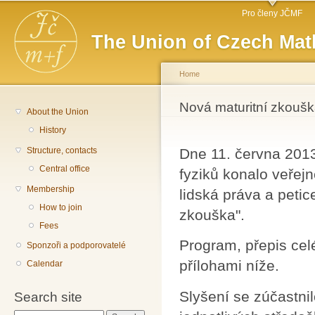
Main menu
Sk
Pro členy JČMF
ma
The Union of Czech Mat
co
Home
You are here
Nová maturitní zkoušk
About the Union
History
Structure, contacts
Dne 11. června 201
Central office
fyziků konalo veřejn
Membership
lidská práva a peti
How to join
zkouška".
Fees
Program, přepis cel
Sponzoři a podporovatelé
přílohami níže.
Calendar
Slyšení se zúčastnil
Search site