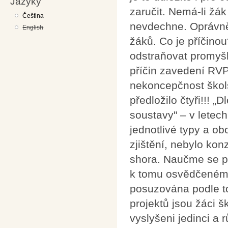
Jazyky
zaručit. Nemá-li žá
Čeština
nevdechne. Oprávněn
English
žáků. Co je příčinou
odstraňovat promyš
příčin zavedení RVP 
nekoncepčnost škol
předložilo čtyři!!!
soustavy" – v letec
jednotlivé typy a o
zjištění, nebylo kon
shora. Naučme se p
k tomu osvědčenému,
posuzována podle toh
projektů jsou žáci š
vyslyšeni jedinci a r