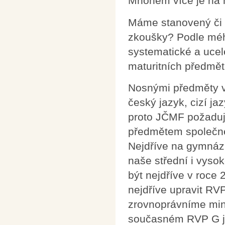
Mnohem více je na m
Máme stanovený či u
zkoušky? Podle méh
systematické a ucel
maturitních předmět
Nosnými předměty v
český jazyk, cizí ja
proto JČMF požaduj
předmětem společné č
Nejdříve na gymnázi
naše střední i vysok
být nejdříve v roce
nejdříve upravit RV
zrovnoprávníme min
současném RVP G j