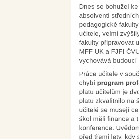
Dnes se bohužel ke 
absolventi středních
pedagogické fakulty 
učitele, velmi zvýš
fakulty připravovat u
MFF UK a FJFI ČVUT 
vychovává budoucí u
Práce učitele v sou
chybí
program prof
platu učitelům je d
platu zkvalitnilo na 
učitelé se musejí ce
škol měli finance a 
konference. Uvědomm
před třemi lety, kdy