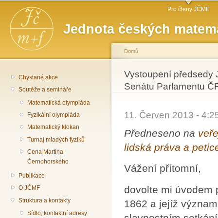
Hlavní menu
Př
Pro členy JČMF
hl
Jednota českých matema
o
Domů
Jste zde
Vystoupení předsedy 
Chystané akce
Senátu Parlamentu Č
Soutěže a semináře
Matematická olympiáda
11. Červen 2013 - 4:
Fyzikální olympiáda
Matematický klokan
Předneseno na
veře
Turnaj mladých fyziků
lidská práva a peti
Cena Martina
Černohorského
Vážení přítomní,
Publikace
dovolte mi úvodem p
O JČMF
Struktura a kontakty
1862 a jejíž význam
Sídlo, kontaktní adresy
slavnostním setkání