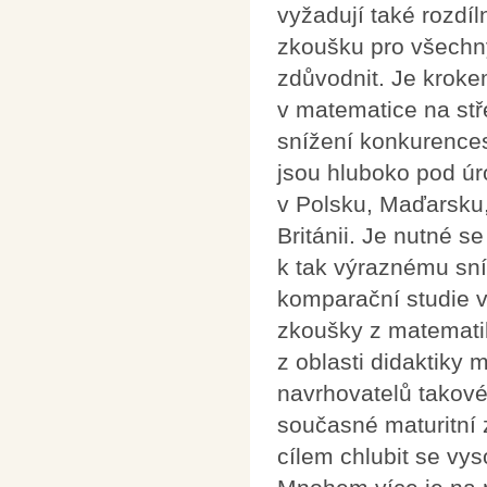
vyžadují také rozdí
zkoušku pro všechny
zdůvodnit. Je kroke
v matematice na stř
snížení konkurence
jsou hluboko pod úro
v Polsku, Maďarsku
Británii. Je nutné s
k tak výraznému sn
komparační studie 
zkoušky z matemati
z oblasti didaktiky
navrhovatelů takové
současné maturitní 
cílem chlubit se v