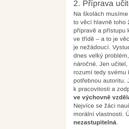
2. Příprava učit
Na školách musíme b
to věcí hlavně toho 
přípravě a přístupu 
ve třídě – a to je vě
je nežádoucí. Vystu
dnes velký problém, 
náročné. Jen učitel
rozumí tedy svému ř
potřebnou autoritu. 
k pracovitosti a zo
ve výchovně vzdělá
Nejvíce se žáci nauč
morální vlastnosti. 
nezastupitelná
.