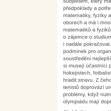
subjektem, který má
předpoklady a potře
matematiky, fyziky 
oborech a má i mno
matematiků a fyziků
o zájemce o studium
i nadále pokračovat
podmínek pro organ
soustředěni nejlepší
si musejí účastníci
hokejistech, fotbali
hradit stravu. Z čeh
tenistů doprovází 
problémy, když nut
olympiádu mají dopr