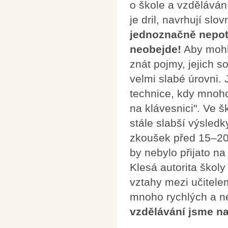
o škole a vzdělávání
je dril, navrhují sl
jednoznačně nepotř
neobejde!
Aby mohl
znát pojmy, jejich 
velmi slabé úrovni.
technice, kdy mnoho
na klávesnici". Ve š
stále slabší výsledk
zkoušek před 15–20
by nebylo přijato n
Klesá autorita školy
vztahy mezi učitelem
mnoho rychlých a n
vzdělávání jsme n