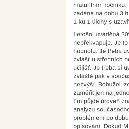
maturitním ročníku.
zadána na dobu 3 h
1 ku 1 úlohy s uzav
Letošní uváděná 2
nepřekvapuje. Je to
hodnotu. Je třeba u
zvlášť u středních 
učilišť. Je třeba si
zvláště pak v souča
nezvýší. Bohužel lz
zaměřit jen na jedn
tím půjde úroveň zn
analýzu současného 
problémem po dobu tř
opisování. Dokud M