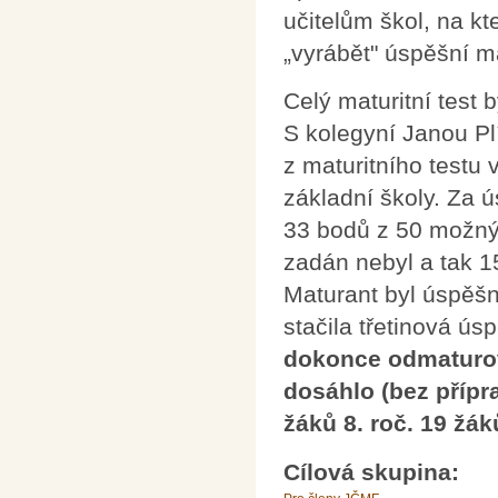
učitelům škol, na kt
„vyrábět" úspěšní ma
Celý maturitní test
S kolegyní Janou P
z maturitního testu 
základní školy. Za 
33 bodů z 50 možnýc
zadán nebyl a tak 1
Maturant byl úspěšn
stačila třetinová ús
dokonce odmaturoval
dosáhlo (bez přípra
žáků 8. roč. 19 žá
Cílová skupina: