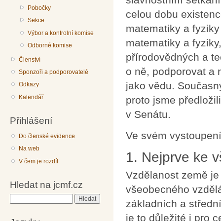
Pobočky
celou dobu existenc
Sekce
matematiky a fyziky
Výbor a kontrolní komise
matematiky a fyziky
Odborné komise
přírodovědných a te
Členství
o ně, podporovat a r
Sponzoři a podporovatelé
jako vědu. Současn
Odkazy
Kalendář
proto jsme předloži
v Senátu.
Přihlášení
Ve svém vystoupení
Do členské evidence
Na web
1. Nejprve ke 
V čem je rozdíl
Vzdělanost země je z
Hledat na jcmf.cz
všeobecného vzděláv
Hledat
základních a středn
je to důležité i pro