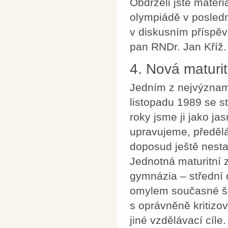
Obdrželi jste mater
olympiádě v posledn
v diskusním příspě
pan RNDr. Jan Kříž.
4. Nová maturi
Jedním z nejvýznam
listopadu 1989 se st
roky jsme ji jako jas
upravujeme, předěl
doposud ještě nest
Jednotná maturitní 
gymnázia – střední 
omylem současné ško
s oprávněně kritizo
jiné vzdělávací cíle