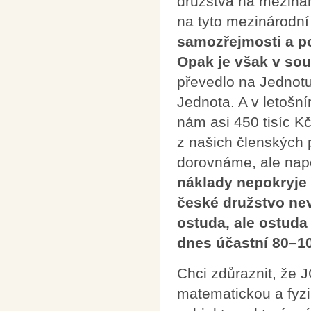
družstva na mezinár
na tyto mezinárodn
samozřejmosti a po
Opak je však v so
převedlo na Jednotu
Jednota. A v letošn
nám asi 450 tisíc K
z našich členských 
dorovnáme, ale nap
náklady nepokryje 
české družstvo ne
ostuda, ale ostud
dnes účastní 80–10
Chci zdůraznit, že 
matematickou a fyzi