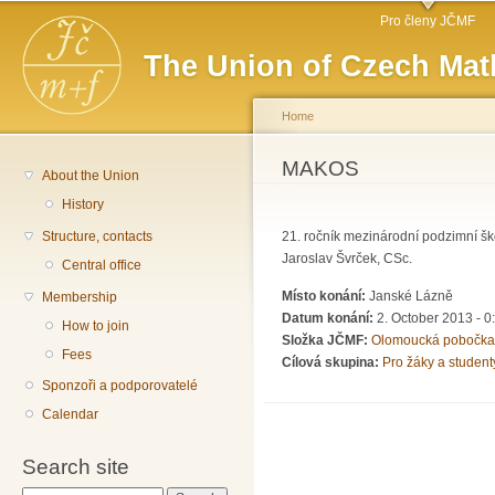
Main menu
Sk
Pro členy JČMF
ma
The Union of Czech Mat
co
Home
You are here
MAKOS
About the Union
History
Structure, contacts
21. ročník mezinárodní podzimní ško
Jaroslav Švrček, CSc.
Central office
Místo konání:
Janské Lázně
Membership
Datum konání:
2. October 2013 - 0
How to join
Složka JČMF:
Olomoucká pobočka
Fees
Cílová skupina:
Pro žáky a student
Sponzoři a podporovatelé
Calendar
Search site