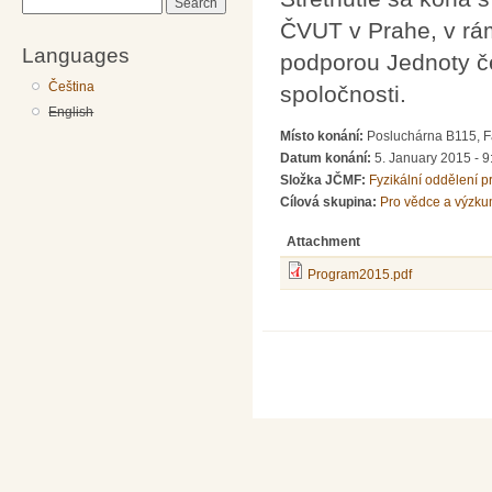
Search
ČVUT v Prahe, v rám
Languages
podporou Jednoty če
Čeština
spoločnosti.
English
Místo konání:
Posluchárna B115, Fa
Datum konání:
5. January 2015 -
9
Složka JČMF:
Fyzikální oddělení 
Cílová skupina:
Pro vědce a výzku
Attachment
Program2015.pdf