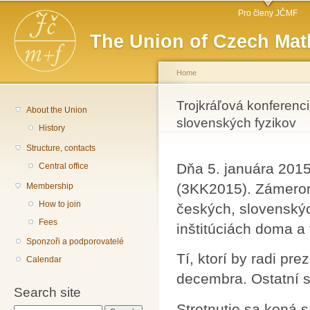
Main menu
Sk
Pro členy JČMF
ma
The Union of Czech Mat
co
Home
You are here
Trojkráľová konferenc
About the Union
slovenských fyzikov
History
Structure, contacts
Dňa 5. januára 2015
Central office
(3KK2015). Zámerom
Membership
How to join
českých, slovenskýc
Fees
inštitúciách doma a 
Sponzoři a podporovatelé
Tí, ktorí by radi pr
Calendar
decembra. Ostatní su
Search site
Stretnutie sa koná 