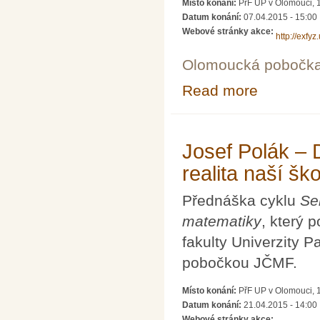
Místo konání:
PřF UP v Olomouci, 1
Datum konání:
07.04.2015 - 15:00
Webové stránky akce:
http://exfy
Olomoucká pobočk
Read more
about Prezentac
Josef Polák – 
realita naší ško
Přednáška cyklu
Se
matematiky
, který 
fakulty Univerzity 
pobočkou JČMF.
Místo konání:
PřF UP v Olomouci, 1
Datum konání:
21.04.2015 - 14:00
Webové stránky akce: