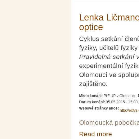
Lenka Ličmano
optice
Cyklus setkání členů
fyziky, učitelů fyzik
Pravidelná setkání v
experimentální fyzi
Olomouci ve spolup
zajištěno.
Místo konání:
PřF UP v Olomouci, 1
Datum konání:
05.05.2015 - 15:00
Webové stránky akce:
http://exfy
Olomoucká pobočk
Read more
about Lenka Li