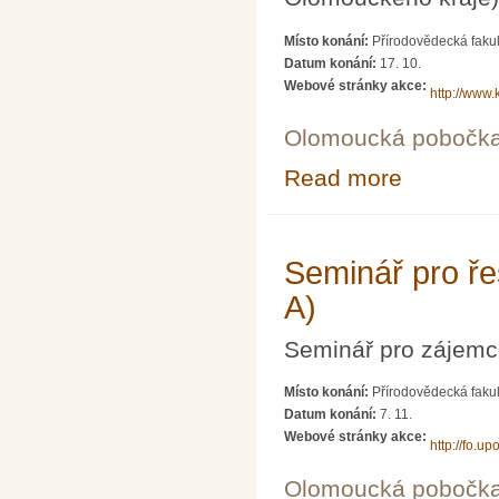
Místo konání:
Přírodovědecká fakul
Datum konání:
17. 10.
Webové stránky akce:
http://www.
Olomoucká pobočk
Read more
about Seminář p
Seminář pro řeš
A)
Seminář pro zájemce
Místo konání:
Přírodovědecká fakul
Datum konání:
7. 11.
Webové stránky akce:
http://fo.upo
Olomoucká pobočk