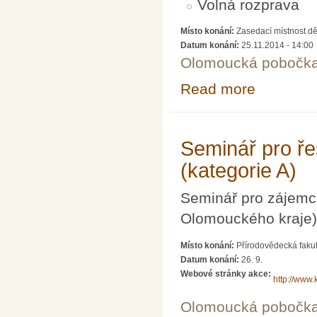
Volná rozprava
Místo konání:
Zasedací místnost dě
Datum konání:
25.11.2014 - 14:00
Olomoucká pobočk
Read more
about Členská 
Seminář pro ře
(kategorie A)
Seminář pro zájemce
Olomouckého kraje)
Místo konání:
Přírodovědecká fakul
Datum konání:
26. 9.
Webové stránky akce:
http://www.
Olomoucká pobočk