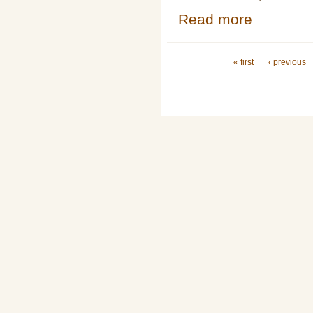
Read more
about Seminář pr
Pages
« first
‹ previous