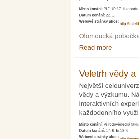
Místo konání:
PřF UP 17. listopad
Datum konání:
22. 1.
Webové stránky akce:
http://kale
Olomoucká pobočk
Read more
about Olomoucký
Veletrh vědy 
Největší celouniver
vědy a výzkumu. Ná
interaktivních exper
každodenního využit
Místo konání:
Přírodovědecká faku
Datum konání:
17. 6.
to
18. 6.
Webové stránky akce: