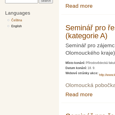
Search
Read more
about Seminář p
Languages
Čeština
Seminář pro ře
English
(kategorie A)
Seminář pro zájemce
Olomouckého kraje)
Místo konání:
Přírodovědecká fakul
Datum konání:
18. 9.
Webové stránky akce:
http://www.
Olomoucká pobočk
Read more
about Seminář p