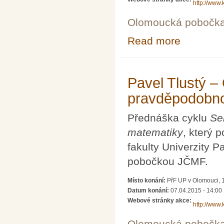
http://www
Olomoucká pobočk
Read more
about Josef Pol
Pavel Tlustý –
pravděpodobno
Přednáška cyklu
Se
matematiky
, který 
fakulty Univerzity 
pobočkou JČMF.
Místo konání:
PřF UP v Olomouci, 1
Datum konání:
07.04.2015 - 14:00
Webové stránky akce:
http://www
Olomoucká pobočk