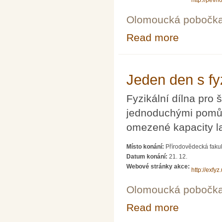
http://pevn
Olomoucká pobočk
Read more
about Veletrh v
Jeden den s fy
Fyzikální dílna pro š
jednoduchými pomůc
omezené kapacity la
Místo konání:
Přírodovědecká fakul
Datum konání:
21. 12.
Webové stránky akce:
http://exfyz
Olomoucká pobočk
Read more
about Jeden den