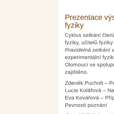
Prezentace výs
fyziky
Cyklus setkání členů
fyziky, učitelů fyzik
Pravidelná setkání v
experimentální fyzi
Olomouci ve spolup
zajištěno.
Zdeněk Pucholt – Po
Lucie Kolářová – Na
Eva Kovářová – Příp
Pevnosti poznání