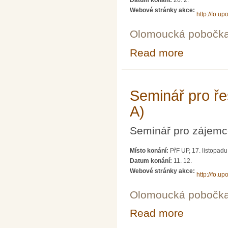
Datum konání:
26. 2.
Webové stránky akce:
http://fo.upo
Olomoucká pobočk
Read more
about Seminář p
Seminář pro řeš
A)
Seminář pro zájemce
Místo konání:
PřF UP, 17. listopad
Datum konání:
11. 12.
Webové stránky akce:
http://fo.upo
Olomoucká pobočk
Read more
about Seminář pr