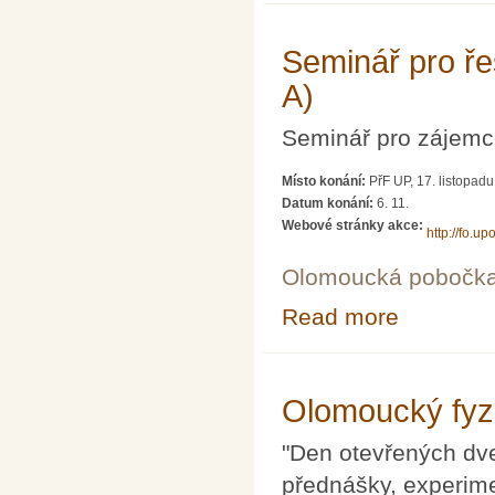
Seminář pro řeš
A)
Seminář pro zájemce
Místo konání:
PřF UP, 17. listopad
Datum konání:
6. 11.
Webové stránky akce:
http://fo.upo
Olomoucká pobočk
Read more
about Seminář pr
Olomoucký fyzi
"Den otevřených dveř
přednášky, experime