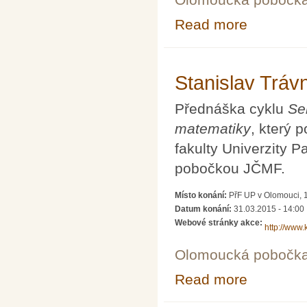
Read more
about Pavel Tl
Stanislav Tráv
Přednáška cyklu
Se
matematiky
, který 
fakulty Univerzity 
pobočkou JČMF.
Místo konání:
PřF UP v Olomouci, 1
Datum konání:
31.03.2015 - 14:00
Webové stránky akce:
http://www
Olomoucká pobočk
Read more
about Stanislav