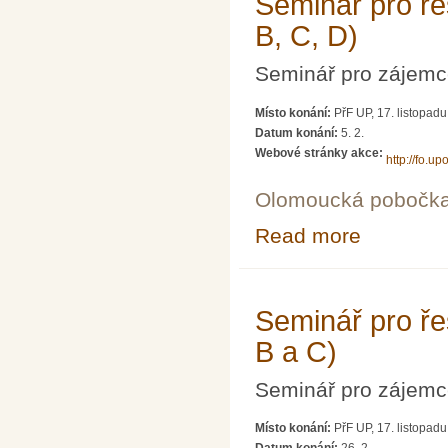
Seminář pro řeš
B, C, D)
Seminář pro zájemce
Místo konání:
PřF UP, 17. listopad
Datum konání:
5. 2.
Webové stránky akce:
http://fo.upo
Olomoucká pobočk
Read more
about Seminář pr
Seminář pro řeš
B a C)
Seminář pro zájemce
Místo konání:
PřF UP, 17. listopad