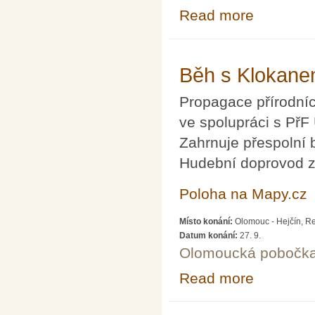
Read more
about Seminář p
Běh s Klokan
Propagace přírodníc
ve spolupráci s PřF
Zahrnuje přespolní 
Hudební doprovod za
Poloha na Mapy.cz
Místo konání:
Olomouc - Hejčín, Re
Datum konání:
27. 9.
Olomoucká pobočk
Read more
about Běh s Kl