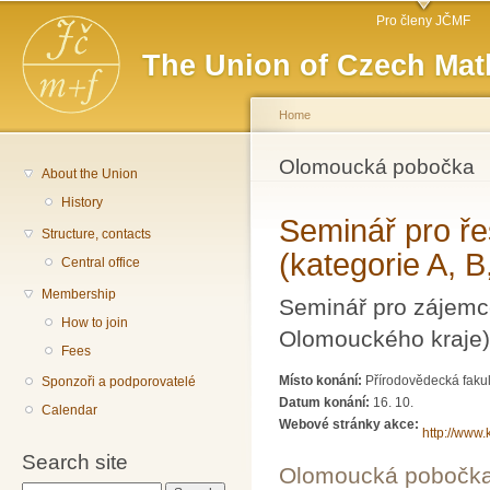
Main menu
Sk
Pro členy JČMF
ma
The Union of Czech Mat
co
Home
You are here
Olomoucká pobočka
About the Union
History
Seminář pro ře
Structure, contacts
(kategorie A, B
Central office
Membership
Seminář pro zájemce
How to join
Olomouckého kraje)
Fees
Místo konání:
Přírodovědecká fakul
Sponzoři a podporovatelé
Datum konání:
16. 10.
Calendar
Webové stránky akce:
http://www.
Search site
Olomoucká pobočk