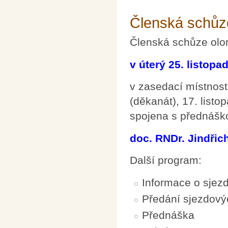
Členská schůz
Členská schůze ol
v úterý 25. listopa
v zasedací místnos
(děkanát), 17. list
spojena s přednášk
doc. RNDr. Jindřic
Další program:
Informace o sje
Předání sjezdov
Přednáška