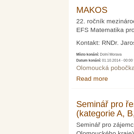
MAKOS
22. ročník mezináro
EFS Matematika pro
Kontakt: RNDr. Jaro
Místo konání:
Dolní Morava
Datum konání:
01.10.2014 - 00:00
Olomoucká pobočk
Read more
about MAKOS
Seminář pro ře
(kategorie A, B
Seminář pro zájemce
Olomouckého kraje)