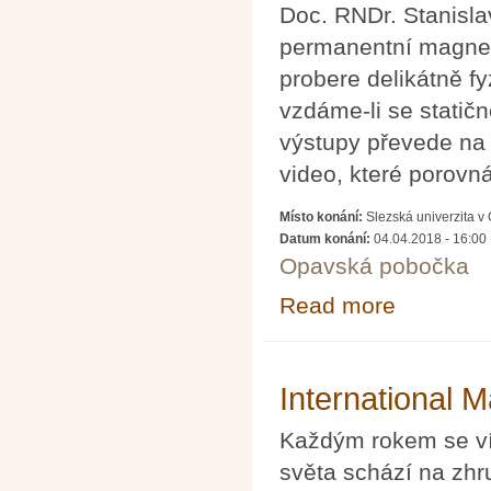
Doc. RNDr. Stanisla
permanentní magnety 
probere delikátně fy
vzdáme-li se statič
výstupy převede na
video, které porovn
Místo konání:
Slezská univerzita 
Datum konání:
04.04.2018 - 16:00
Opavská pobočka
Read more
about Levitace
International 
Každým rokem se ví
světa schází na zhr