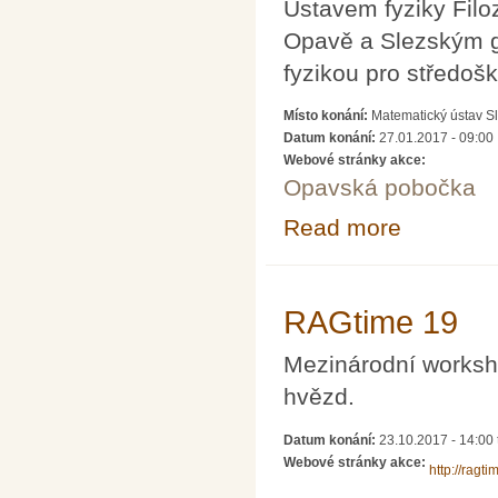
Ústavem fyziky Filo
Opavě a Slezským 
fyzikou pro středoš
Místo konání:
Matematický ústav Sl
Datum konání:
27.01.2017 - 09:00
Webové stránky akce:
Opavská pobočka
Read more
about Pátek s m
RAGtime 19
Mezinárodní worksh
hvězd.
Datum konání:
23.10.2017 - 14:00
Webové stránky akce:
http://ragt