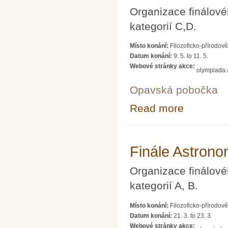
Organizace finálové
kategorií C,D.
Místo konání:
Filozoficko-přírodov
Datum konání:
9. 5.
to
11. 5.
Webové stránky akce:
olympiada.
Opavská pobočka
Read more
about Finále As
Finále Astrono
Organizace finálové
kategorií A, B.
Místo konání:
Filozoficko-přírodov
Datum konání:
21. 3.
to
23. 3.
Webové stránky akce: