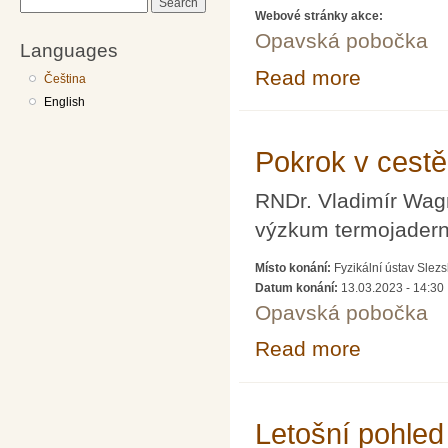
Search
Webové stránky akce:
Opavská pobočka
Languages
Read more
about Ionizující
Čeština
English
Pokrok v cestě
RNDr. Vladimír Wagn
výzkum termojadern
Místo konání:
Fyzikální ústav Slez
Datum konání:
13.03.2023 - 14:30
Opavská pobočka
Read more
about Pokrok v 
Letošní pohled