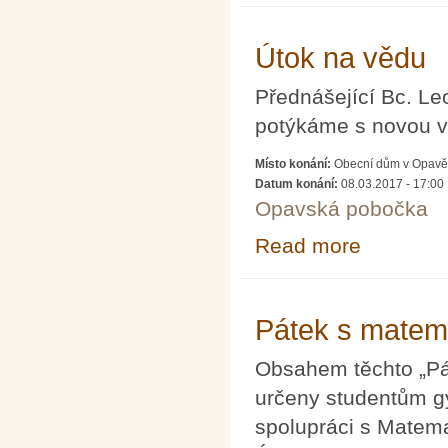
Útok na vědu
Přednášející Bc. Le
potýkáme s novou v
Místo konání:
Obecní dům v Opavě
Datum konání:
08.03.2017 - 17:00
Opavská pobočka
Read more
about Útok na 
Pátek s matema
Obsahem těchto „Pát
určeny studentům g
spolupráci s Matem