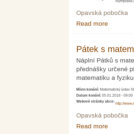
olympiada.
Opavská pobočka
Read more
about Finále As
Pátek s matema
Náplní Pátků s mate
přednášky určené p
matematiku a fyziku
Místo konání:
Matematický ústav S
Datum konání:
05.01.2018 - 09:00
Webové stránky akce:
http://www.
Opavská pobočka
Read more
about Pátek s m