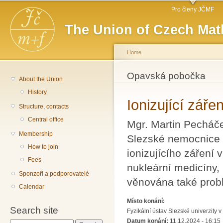
Main menu
Sk
Pro členy JČMF
ma
The Union of Czech Mat
co
Home
You are here
Opavská pobočka
About the Union
History
Ionizující záře
Structure, contacts
Central office
Mgr. Martin Pecháče
Membership
Slezské nemocnice v
How to join
ionizujícího záření
Fees
nukleární medicíny,
Sponzoři a podporovatelé
věnována také probl
Calendar
Místo konání:
Search site
Fyzikální ústav Slezské univerzity
Datum konání:
11.12.2024 - 16:15