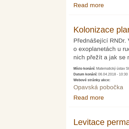
Read more
about Budeme mí
Kolonizace pla
Přednášející RNDr. 
o exoplanetách u ru
nich přežít a jak s
Místo konání:
Matematický ústav Sl
Datum konání:
06.04.2018 - 10:30
Webové stránky akce:
Opavská pobočka
Read more
about Kolonizac
Levitace perm