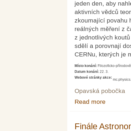
jeden den, aby nahlé
aktivních vědců teo
zkoumající povahu h
reálných měření z č
z jednotlivých kout
sdělí a porovnají d
CERNu, kterých je m
Místo konání:
Filozoficko-přírodov
Datum konání:
22. 3.
Webové stránky akce:
mc.physics
Opavská pobočka
Read more
about Internati
Finále Astrono