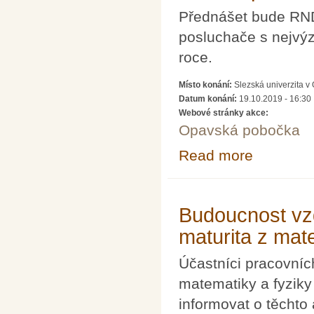
Přednášet bude RND
posluchače s nejvý
roce.
Místo konání:
Slezská univerzita v
Datum konání:
19.10.2019 - 16:30
Webové stránky akce:
Opavská pobočka
Read more
about Letošní p
Budoucnost vzd
maturita z mat
Účastníci pracovníc
matematiky a fyziky
informovat o těchto