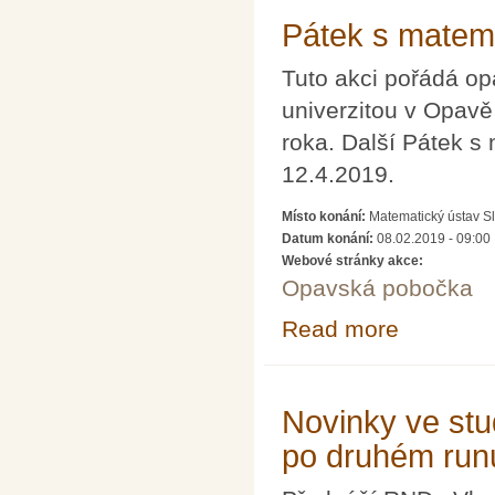
Pátek s matema
Tuto akci pořádá o
univerzitou v Opav
roka. Další Pátek s
12.4.2019.
Místo konání:
Matematický ústav Sl
Datum konání:
08.02.2019 - 09:00
Webové stránky akce:
Opavská pobočka
Read more
about Pátek s m
Novinky ve stu
po druhém runu